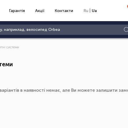
|
Гарантія
Акції
Контакти
Ru
Ua
итні системи
стеми
варіантів в наявності немає, але Ви можете залишити замо