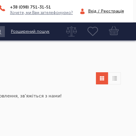
+38 (098)
751-31-51
Вхід / Реєстрація
Хочете, ми Вам зателефонуємо?
Розширений пошук
влення, зв'яжіться з нами!