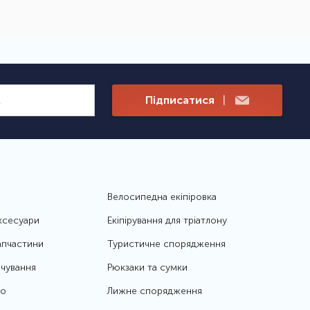
Підписатися
|
Велосипедна екіпіровка
ксесуари
Екіпірування для тріатлону
апчастини
Туристичне спорядження
чування
Рюкзаки та сумки
то
Лижне спорядження