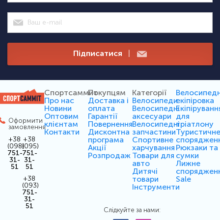
Підписатися
|
Спортсаммит
Покупцям
Категорії
Велосипед
Про нас
Доставка і
Велосипеди
екіпіровка
Новини
оплата
Велосипедні
Екіпіруванн
Оптовим
Гарантії
аксесуари
для
Оформити
клієнтам
Повернення
Велосипедні
тріатлону
замовлення
Контакти
Дисконтна
запчастини
Туристичн
програма
Спортивне
споряджен
+38
+38
(098)
(095)
Акції
харчування
Рюкзаки та
751-
751-
Розпродаж
Товари для
сумки
31-
31-
авто
Лижне
51
51
Дитячі
споряджен
товари
Sale
+38
(093)
Інструменти
751-
31-
51
Слідкуйте за нами: