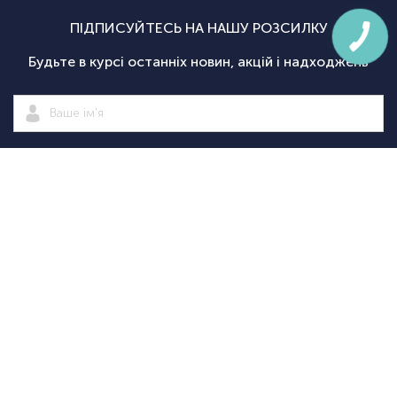
ПІДПИСУЙТЕСЬ НА НАШУ РОЗСИЛКУ
Будьте в курсі останніх новин, акцій і надходжень
Підписатися
|
Спортсаммит
Покупцям
Категорії
Велосипед
Про нас
Доставка і
Велосипеди
екіпіровка
Новини
оплата
Велосипедні
Екіпіруванн
Оптовим
Гарантії
аксесуари
для
Оформити
клієнтам
Повернення
Велосипедні
тріатлону
замовлення
Контакти
Дисконтна
запчастини
Туристичн
програма
Спортивне
споряджен
+38
+38
(098)
(095)
Акції
харчування
Рюкзаки та