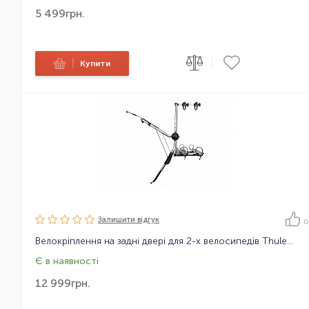
5 499
грн.
|
|
Купити
Залишити вiдгук
0
Велокріплення на задні двері для 2-х велосипедів Thule ClipOnHigh 9106
Є в наявності
12 999
грн.