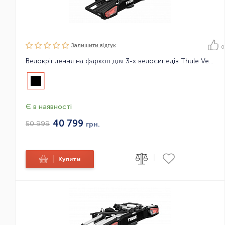
Залишити вiдгук
0
Велокріплення на фаркоп для 3-х велосипедів Thule VeloSpace XT 3bike
Є в наявності
40 799
50 999
грн.
|
|
Купити