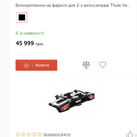
Велокріплення на фаркоп для 2-х велосипедів Thule VeloSpace XT 2bike
Є в наявності
45 999
грн.
|
|
Купити
Залишити вiдгук
0