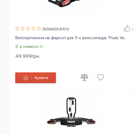
Залишити вiдгук
0
Велокріплення на фаркоп для 3-х велосипедів Thule VeloSpace XT
Є в наявності
49 999
грн.
|
|
Купити