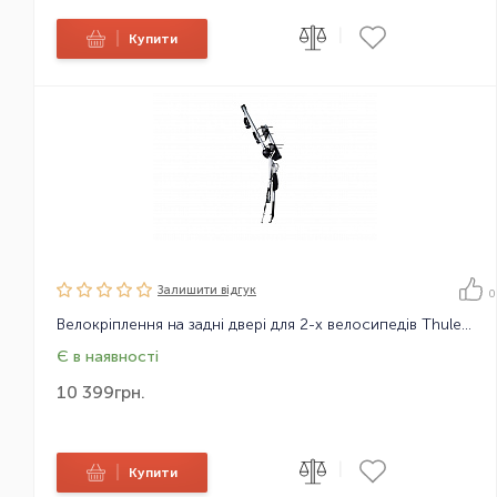
|
|
Купити
Залишити вiдгук
0
Велокріплення на задні двері для 2-х велосипедів Thule ClipOnHigh 9105
Є в наявності
10 399
грн.
|
|
Купити