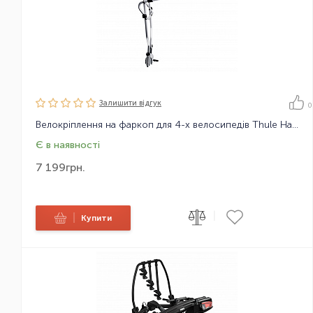
Залишити вiдгук
0
Велокріплення на фаркоп для 4-х велосипедів Thule HangOn 9708
Є в наявності
7 199
грн.
|
|
Купити