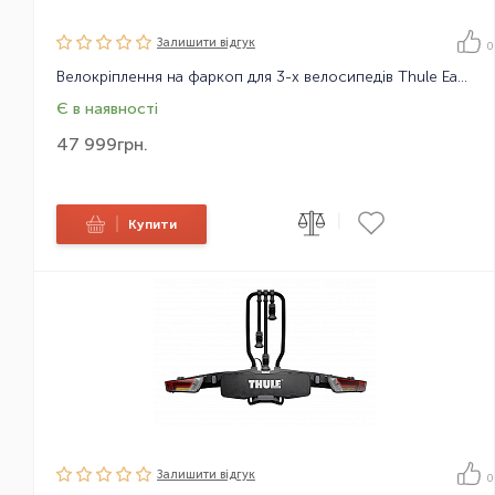
Залишити вiдгук
0
Велокріплення на фаркоп для 3-х велосипедів Thule EasyFold XT 934
Є в наявності
47 999
грн.
|
|
Купити
Залишити вiдгук
0