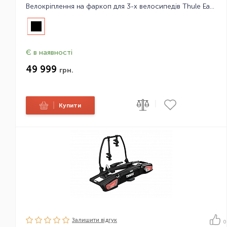
Велокріплення на фаркоп для 3-х велосипедів Thule EasyFold XT 3B
Є в наявності
49 999
грн.
|
|
Купити
Залишити вiдгук
0