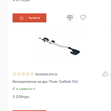
|
|
Купити
Залишити вiдгук
0
Велокріплення на дах Thule OutRide 561
Є в наявності
5 039
грн.