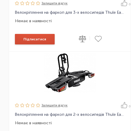
Залишити вiдгук
0
Велокріплення на фаркоп для 3-х велосипедів Thule EasyFold XT 3B 13pin Black w/o Bag and Rim Protect
Немає в наявності
|
Підписатися
Залишити вiдгук
0
Велокріплення на фаркоп для 2-х велосипедів Thule EasyFold XT 2B 13pin Black w/o Bag and Rim Protector
Немає в наявності