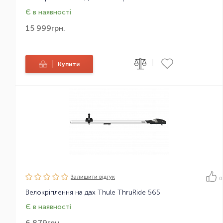
Є в наявності
15 999
грн.
|
|
Купити
Залишити вiдгук
0
Велокріплення на дах Thule ThruRide 565
Є в наявності
6 879
грн.