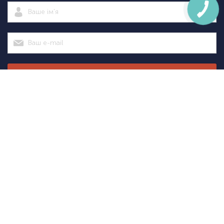
Підписатися
|
Спортсаммит
Покупцям
Категорії
Велосипед
Про нас
Доставка і
Велосипеди
екіпіровка
Новини
оплата
Велосипедні
Екіпіруванн
Оптовим
Гарантії
аксесуари
для
Оформити
клієнтам
Повернення
Велосипедні
тріатлону
замовлення
Контакти
Дисконтна
запчастини
Туристичн
програма
Спортивне
споряджен
+38
+38
(098)
(095)
Акції
харчування
Рюкзаки та
751-
751-
Розпродаж
Товари для
сумки
31-
31-
авто
Лижне
51
51
Дитячі
споряджен
товари
Sale
+38
(093)
Інструменти
751-
31-