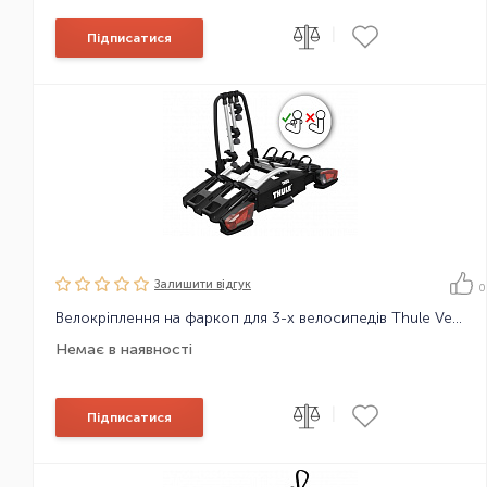
|
Підписатися
Залишити вiдгук
0
Велокріплення на фаркоп для 3-х велосипедів Thule VeloCompact F 3bike 13p Fix4Bike
Немає в наявності
|
Підписатися