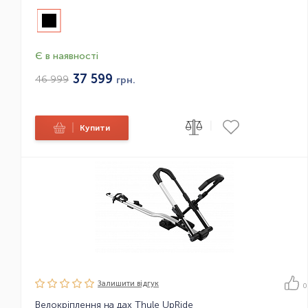
Є в наявності
37 599
46 999
грн.
|
|
Купити
Залишити вiдгук
0
Велокріплення на дах Thule UpRide