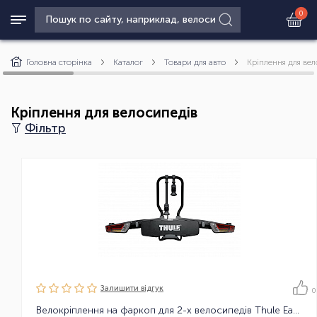
0
Головна сторінка
Каталог
Товари для авто
Кріплення для ве
Кріплення для велосипедів
Фільтр
Залишити вiдгук
0
Велокріплення на фаркоп для 2-х велосипедів Thule EasyFold XT 2B Black