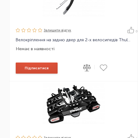
Залишити вiдгук
0
Велокріплення на задню двер для 2-х велосипедів Thule RaceWay 991
Немає в наявності
|
Підписатися
Залишити вiдгук