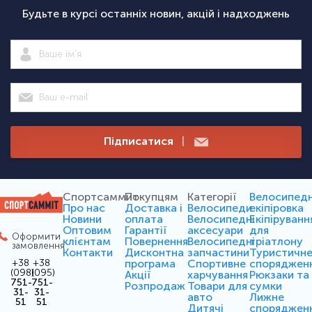
Будьте в курсі останніх новин, акцій і надходжень
Підписатися
|
Спортсаммит
Покупцям
Категорії
Велосипед
Про нас
Доставка і
Велосипеди
екіпіровка
Новини
оплата
Велосипедні
Екіпіруванн
Оптовим
Гарантії
аксесуари
для
Оформити
клієнтам
Повернення
Велосипедні
тріатлону
замовлення
Контакти
Дисконтна
запчастини
Туристичн
програма
Спортивне
споряджен
+38
+38
(098)
(095)
Акції
харчування
Рюкзаки та
751-
751-
Розпродаж
Товари для
сумки
31-
31-
авто
Лижне
51
51
Дитячі
споряджен