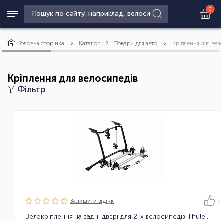
0
Головна сторінка
Каталог
Товари для авто
Кріплення для ве
Кріплення для велосипедів
Фільтр
Залишити вiдгук
0
Велокріплення на задні двері для 2-х велосипедів Thule WanderWay 2bike Platform