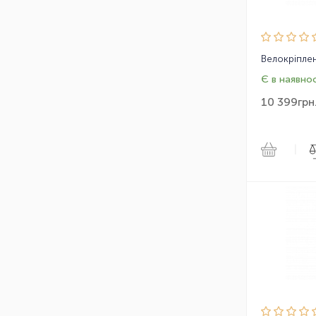
Є в наявнос
10 399
грн
|