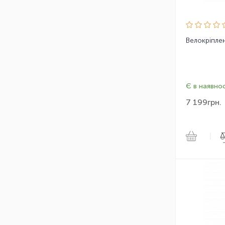
Є в наявнос
7 199
грн.
|