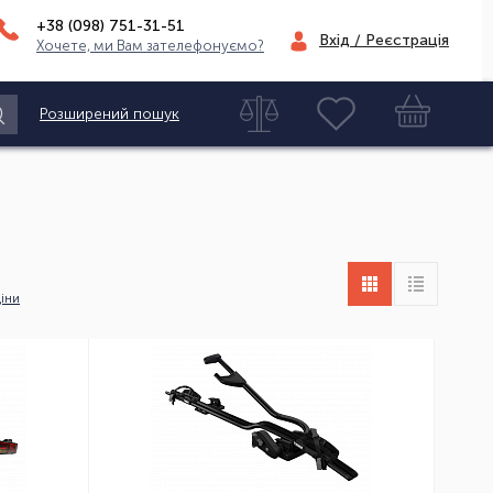
+38 (098)
751-31-51
Вхід / Реєстрація
Хочете, ми Вам зателефонуємо?
Розширений пошук
іни