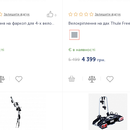
Залишити вiдгук
Залишити вiдгук
0
Велокріплення на фаркоп для 4-х велосипедів Thule HangOn 9708
Велокріплення на дах Thule Fre
ті
Є в наявності
4 399
5 499
грн.
|
|
|