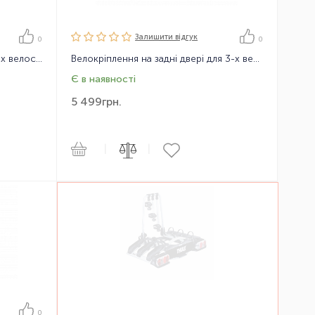
Залишити вiдгук
0
0
Велокріплення на фаркоп для 2-х велосипедів Thule EuroWay G2 2bike 13 pin
Велокріплення на задні двері для 3-х велосипедів Thule FreeWay 968
Є в наявності
5 499
грн.
|
|
0