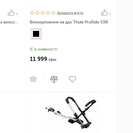
Залишити вiдгук
0
0
Велокріплення на фаркоп для 2-х велосипедів Thule EasyFold XT 2B Black
Велокріплення на дах Thule ProRide 598
Є в наявності
11 999
грн.
|
|