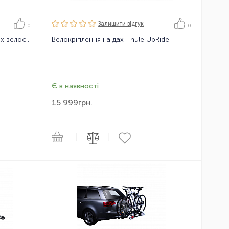
Залишити вiдгук
0
0
Велокріплення на фаркоп для 3-х велосипедів Thule EuroWay G2 3bike 13 pin
Велокріплення на дах Thule UpRide
Є в наявності
15 999
грн.
|
|