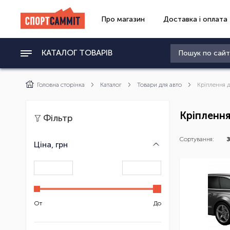
Про магазин
Доставка і оплата
КАТАЛОГ ТОВАРІВ
Головна сторінка
Каталог
Товари для авто
Кріплення 
Кріплення
Фільтр
Сортування:
З
Ціна, грн
От
До