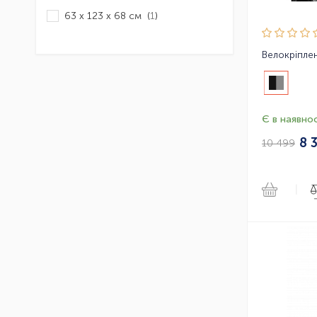
63 x 123 x 68 см (
1
)
Велокріплен
Є в наявнос
8 
10 499
|