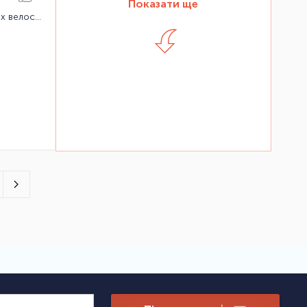
Показати ще
Велокріплення на фаркоп для 2-х велосипедів Thule RideOn 9502 7pin