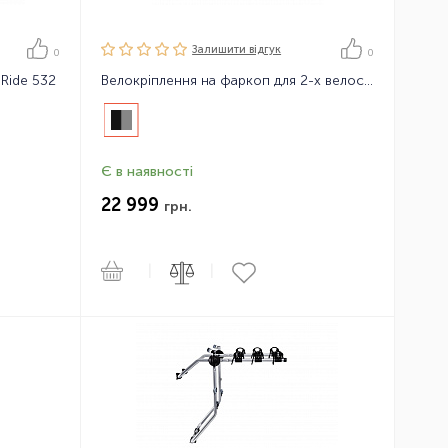
Залишити вiдгук
0
0
eRide 532
Велокріплення на фаркоп для 2-х велосипедів Thule EuroRide 2 13-pin
Є в наявності
22 999
грн.
|
|