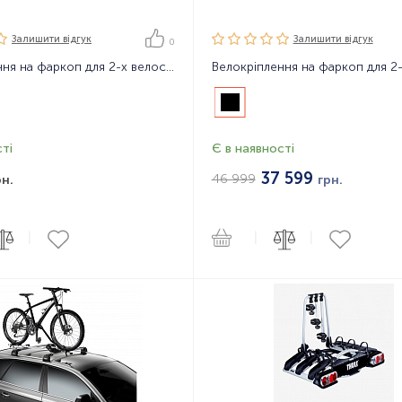
Залишити вiдгук
Залишити вiдгук
0
Велокріплення на фаркоп для 2-х велосипедів Thule VeloCompact 2
ті
Є в наявності
37 599
46 999
рн.
грн.
|
|
|