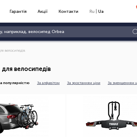
|
Гарантія
Акції
Контакти
Ru
Ua
для велосипедів
 для велосипедів
а популярністю
За алфавітом
За зростанням ціни
За зменшенням ц