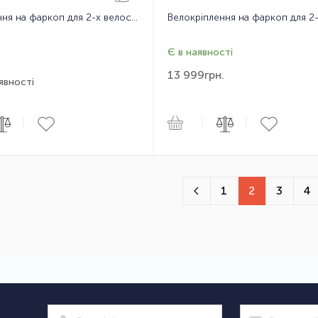
Велокріплення на фаркоп для 2-х велосипедів Thule Xpress 970
Є в наявності
13 999
грн.
явності
|
|
|
1
2
3
4