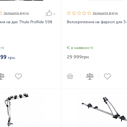
Залишити вiдгук
Залишити вiдгук
0
ня на дах Thule ProRide 598
ті
Є в наявності
399
29 999
грн.
грн.
|
|
|