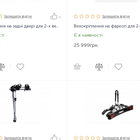
Залишити вiдгук
Залишити вiдгук
0
Велокріплення на задні двері для 2-х велосипедів Thule ClipOnHigh 9105
ті
Є в наявності
.
25 999
грн.
|
|
|
Залишити вiдгук
Залишити вiдгук
0