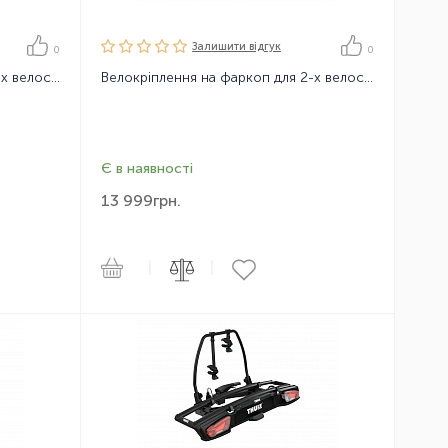
Залишити вiдгук
0
0
Велокріплення на фаркоп для 2-х велосипедів Thule EuroWay G2 2bike 13 pin
Велокріплення на фаркоп для 2-х велосипедів Thule RideOn 9502 7pin
Є в наявності
13 999
грн.
|
|