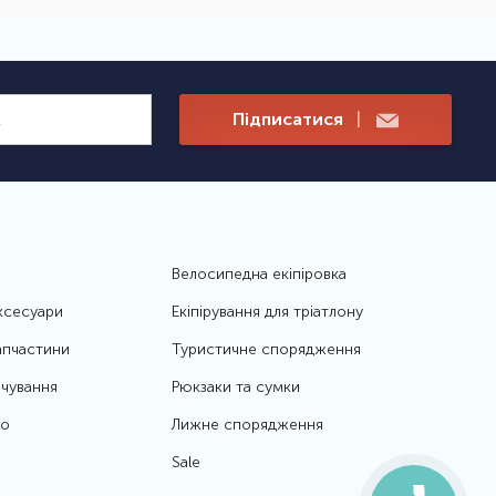
Підписатися
|
Велосипедна екіпіровка
ксесуари
Екіпірування для тріатлону
апчастини
Туристичне спорядження
чування
Рюкзаки та сумки
то
Лижне спорядження
Sale