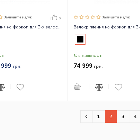
Залишити вiдгук
Залишити вiдгук
0
Велокріплення на фаркоп для 3-х велосипедів Thule EasyFold XT F 3, FIX4BIKE
ті
Є в наявності
 999
74 999
грн.
грн.
|
|
|
1
2
3
4