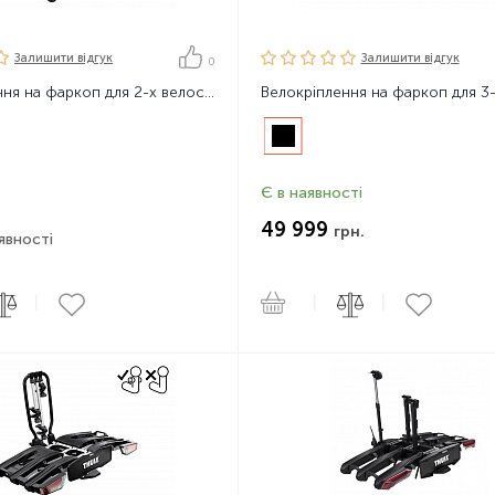
Залишити вiдгук
Залишити вiдгук
0
Велокріплення на фаркоп для 2-х велосипедів Thule Xpress 970
Є в наявності
49 999
грн.
явності
|
|
|