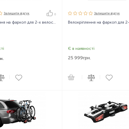
Залишити вiдгук
Залишити вiдгук
0
Велокріплення на фаркоп для 2-х велосипедів Thule EuroRide 2 13-pin
ті
Є в наявності
25 999
грн.
н.
|
|
|