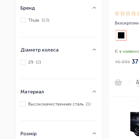
Бренд
Thule (
53
)
Діаметр колеса
Є в наявнос
37
46 999
29 (
2
)
|
Материал
Высококачественная сталь (
1
)
Розмір