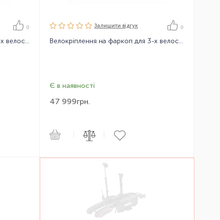
Залишити вiдгук
0
0
Велокріплення на фаркоп для 3-х велосипедів Thule EasyFold XT 3B
Велокріплення на фаркоп для 3-х велосипедів Thule EasyFold XT 934
Є в наявності
47 999
грн.
|
|