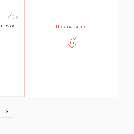
0
Велокріплення на фаркоп для 3-х велосипедів Thule Epos 13-pin
Показати ще