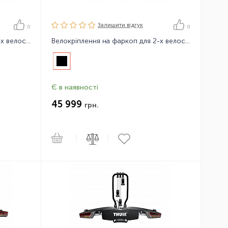
Залишити вiдгук
0
0
Велокріплення на фаркоп для 2-х велосипедів Thule VeloSpace XT
Велокріплення на фаркоп для 2-х велосипедів Thule VeloSpace XT 2bike
Є в наявності
45 999
грн.
|
|