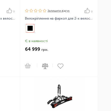
Залишити вiдгук
0
0
Велокріплення на фаркоп для 2-х велосипедів Thule EasyFold XT F 2, FIX4BIKE
Велокріплення на фаркоп для 2-х велосипедів Thule Epos 13-pin
Є в наявності
64 999
грн.
|
|