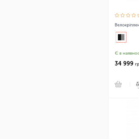
Є в наявнос
34 999
г
|