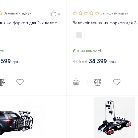
Залишити вiдгук
Залишити вiдгук
0
Велокріплення на фаркоп для 2-х велосипедів Thule EasyFold XT 2B Black
ті
Є в наявності
 599
38 399
47 999
грн.
грн.
|
|
|