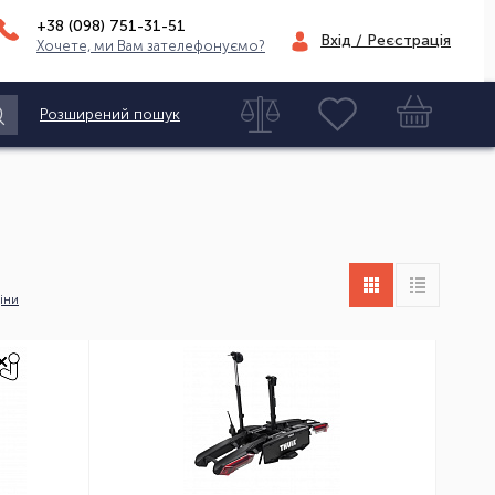
+38 (098)
751-31-51
Вхід / Реєстрація
Хочете, ми Вам зателефонуємо?
Розширений пошук
іни