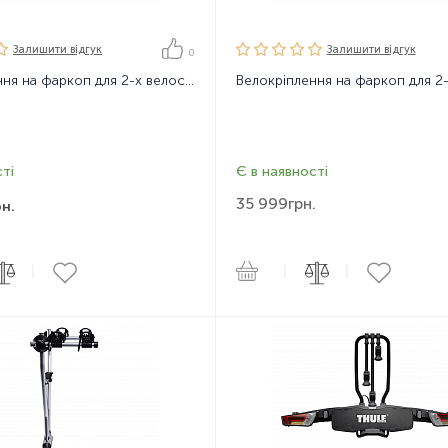
Залишити вiдгук
Залишити вiдгук
0
Велокріплення на фаркоп для 2-х велосипедів Thule VeloCompact 2
ті
Є в наявності
35 999
грн.
рн.
|
|
|