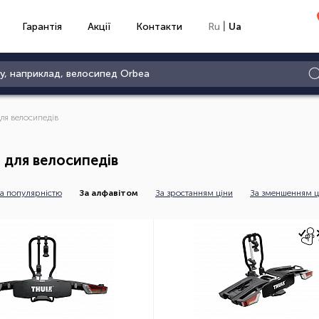
|
Гарантія
Акції
Контакти
Ru
Ua
для велосипедів
 для велосипедів
а популярністю
За алфавітом
За зростанням ціни
За зменшенням ц