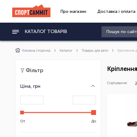
Про магазин
Доставка і оплата
КАТАЛОГ ТОВАРІВ
Головна сторінка
Каталог
Товари для авто
Кріплення 
Кріплення
Фільтр
Сортування:
З
Ціна, грн
От
До