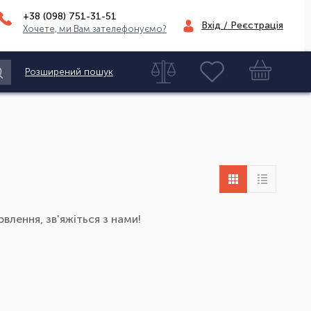
+38 (098)
751-31-51
Вхід / Реєстрація
Хочете, ми Вам зателефонуємо?
Розширений пошук
влення, зв'яжіться з нами!