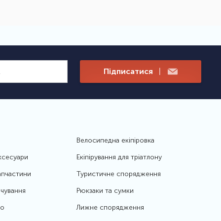
Підписатися
|
Велосипедна екіпіровка
ксесуари
Екіпірування для тріатлону
апчастини
Туристичне спорядження
чування
Рюкзаки та сумки
то
Лижне спорядження