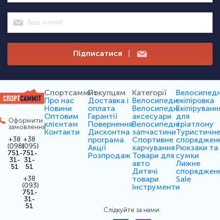
Підписатися
|
Спортсаммит
Покупцям
Категорії
Велосипед
Про нас
Доставка і
Велосипеди
екіпіровка
Новини
оплата
Велосипедні
Екіпіруванн
Оптовим
Гарантії
аксесуари
для
Оформити
клієнтам
Повернення
Велосипедні
тріатлону
замовлення
Контакти
Дисконтна
запчастини
Туристичн
програма
Спортивне
споряджен
+38
+38
(098)
(095)
Акції
харчування
Рюкзаки та
751-
751-
Розпродаж
Товари для
сумки
31-
31-
авто
Лижне
51
51
Дитячі
споряджен
товари
Sale
+38
(093)
Інструменти
751-
31-
51
Слідкуйте за нами: