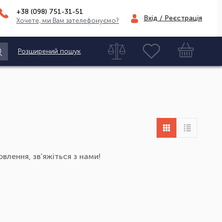
+38 (098)
751-31-51
Вхід / Реєстрація
Хочете, ми Вам зателефонуємо?
Розширений пошук
влення, зв'яжіться з нами!