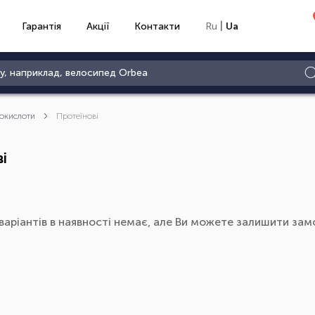
|
Гарантія
Акції
Контакти
Ru
Ua
окислоти
Протеїнові
і
варіантів в наявності немає, але Ви можете залишити замо