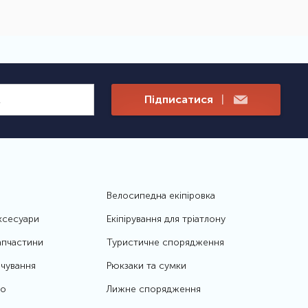
Підписатися
|
Велосипедна екіпіровка
ксесуари
Екіпірування для тріатлону
апчастини
Туристичне спорядження
чування
Рюкзаки та сумки
то
Лижне спорядження