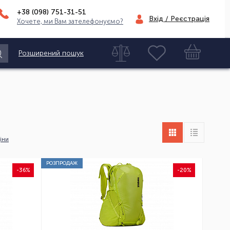
+38 (098)
751-31-51
Вхід / Реєстрація
Хочете, ми Вам зателефонуємо?
Розширений пошук
іни
РОЗПРОДАЖ
-36%
-20%