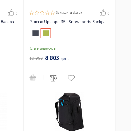
Залишити вiдгук
0
0
Рюкзак Upslope 25L Snowsports Backpack
Рюкзак Upslope 35L Snowsports Backpack
Є в наявності
8 803
10 999
грн.
|
|