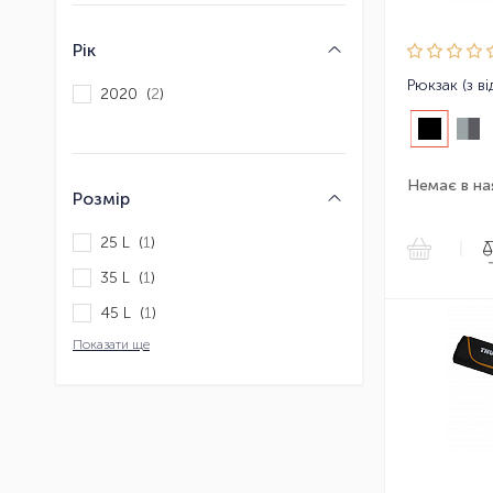
Рік
2020 (
2
)
Немає в на
Розмір
25 L (
1
)
|
35 L (
1
)
45 L (
1
)
Показати ще