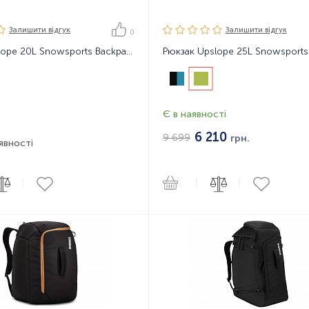
Залишити вiдгук
Залишити вiдгук
0
Рюкзак Upslope 20L Snowsports Backpack
Є в наявності
6 210
9 699
грн.
явності
|
|
|