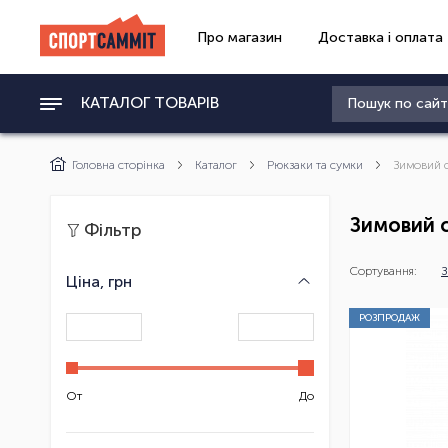
Про магазин
Доставка і оплата
КАТАЛОГ ТОВАРІВ
Головна сторінка
Каталог
Рюкзаки та сумки
Зимовий 
Зимовий 
Фільтр
Сортування:
З
Ціна, грн
РОЗПРОДАЖ
От
До