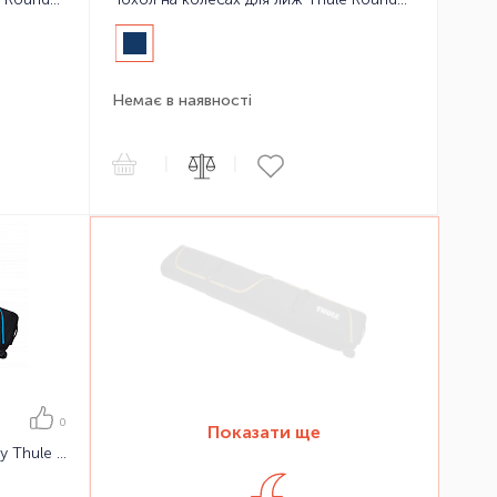
Немає в наявності
|
|
0
Показати ще
Чохол на колесах для сноуборду Thule RoundTrip Snowboard Roller 165cm