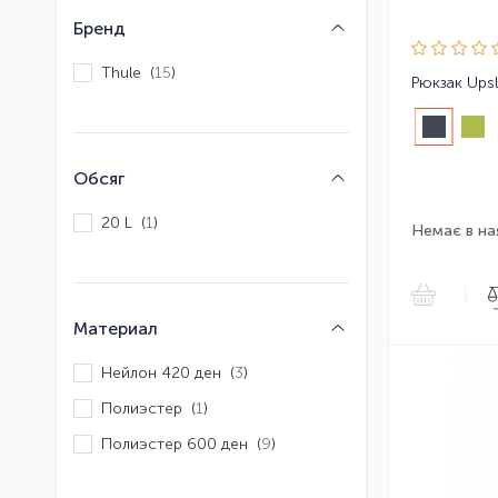
Бренд
Thule (
15
)
Обсяг
20 L (
1
)
Немає в на
|
Материал
Нейлон 420 ден (
3
)
Полиэстер (
1
)
Полиэстер 600 ден (
9
)