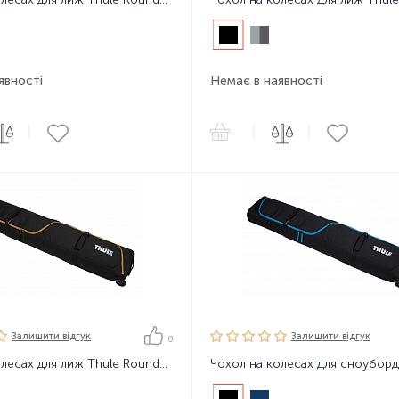
явності
Немає в наявності
|
|
|
Залишити вiдгук
Залишити вiдгук
0
Чохол на колесах для лиж Thule RoundTrip Ski Roller 192cm