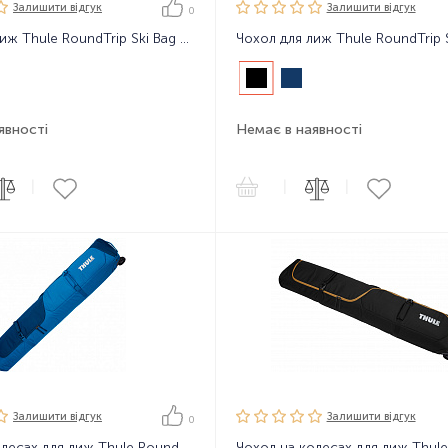
Залишити вiдгук
Залишити вiдгук
0
Чохол для лиж Thule RoundTrip Ski Bag 192cm
явності
Немає в наявності
|
|
|
Залишити вiдгук
Залишити вiдгук
0
Чохол на колесах для лиж Thule RoundTrip Ski Roller 175cm