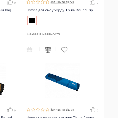
Залишити вiдгук
0
0
Чохол для лиж Thule RoundTrip Ski Bag 192cm
Чохол для сноуборду Thule RoundTrip Snowboard 165cm
Немає в наявності
|
|
Залишити вiдгук
0
0
Чохол на колесах для лиж Thule RoundTrip Ski Roller 175cm
Чохол на колесах для лиж Thule RoundTrip Ski Roller 192cm