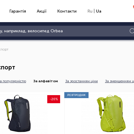
|
Гарантія
Акції
Контакти
Ru
Ua
спорт
спорт
а популярністю
За алфавітом
За зростанням ціни
За зменшенням ц
РОЗПРОДАЖ
-20%