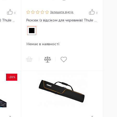
Залишити вiдгук
0
0
Рюкзак (з відсіком для черевиків) Thule RoundTrip Boot Backpack 60L
Рюкзак (з відсіком для черевиків) Thule RoundTrip Boot Backpack 60L
Немає в наявності
|
|
-20%