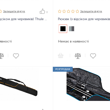
Залишити вiдгук
Залишити вiдгук
0
Рюкзак (з відсіком для черевиків) Thule RoundTrip Boot Backpack 45L
явності
Немає в наявності
|
|
|
РОЗПРОДАЖ