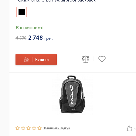
Рюкзак Orca Urban Waterproof backpack
Є в наявності
2 748
4 578
грн.
|
|
Купити
Залишити вiдгук
0