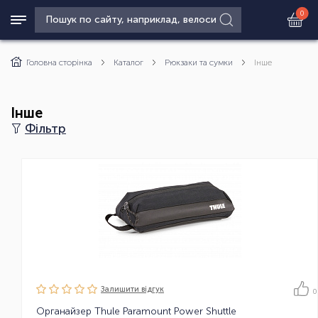
0
Головна сторінка
Каталог
Рюкзаки та сумки
Інше
Інше
Фільтр
Залишити вiдгук
0
Органайзер Thule Paramount Power Shuttle