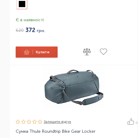
Є в наявності
372
620
грн.
|
|
Купити
Залишити вiдгук
0
Сумка Thule Roundtrip Bike Gear Locker