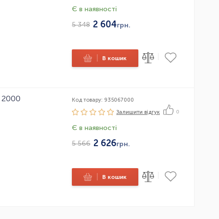
Є в наявності
2 604
5 348
грн.
|
|
В кошик
r 2000
Код товару: 935067000
Залишити вiдгук
0
Є в наявності
2 626
5 566
грн.
|
|
В кошик