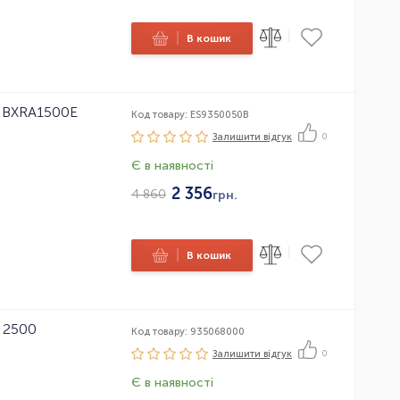
|
|
В кошик
R BXRA1500E
Код товару: ES9350050B
Залишити вiдгук
0
Є в наявності
2 356
4 860
грн.
|
|
В кошик
r 2500
Код товару: 935068000
Залишити вiдгук
0
Є в наявності