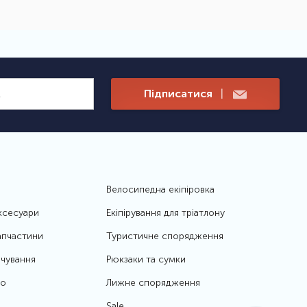
Підписатися
|
Велосипедна екіпіровка
ксесуари
Екіпірування для тріатлону
апчастини
Туристичне спорядження
чування
Рюкзаки та сумки
то
Лижне спорядження
Sale