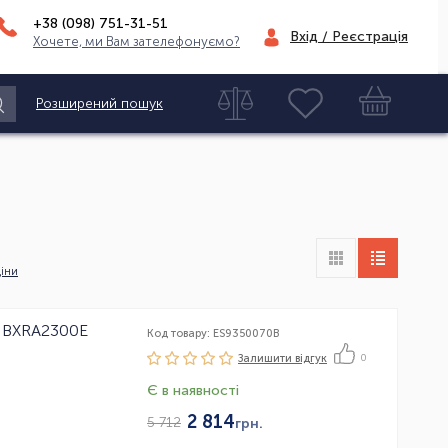
+38 (098)
751-31-51
Вхід / Реєстрація
Хочете, ми Вам зателефонуємо?
Розширений пошук
іни
R BXRA2300E
Код товару: ES9350070B
Залишити вiдгук
0
Є в наявності
2 814
5 712
грн.