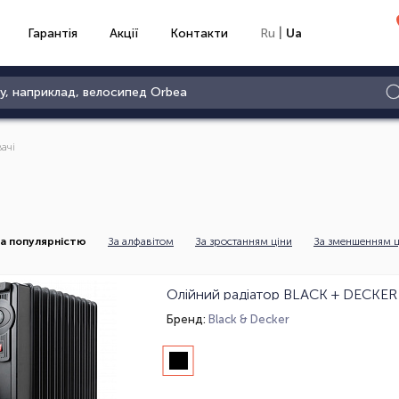
|
Гарантія
Акції
Контакти
Ru
Ua
вачі
а популярністю
За алфавітом
За зростанням ціни
За зменшенням ц
Олійний радіатор BLACK + DECKE
Бренд:
Black & Decker