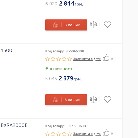
2 844
6 020
грн.
|
|
В кошик
r 1500
Код товару: 935066000
Залишити вiдгук
0
Є в наявності
2 379
5 045
грн.
|
|
В кошик
R BXRA2000E
Код товару: ES9350060B
Залишити вiдгук
0