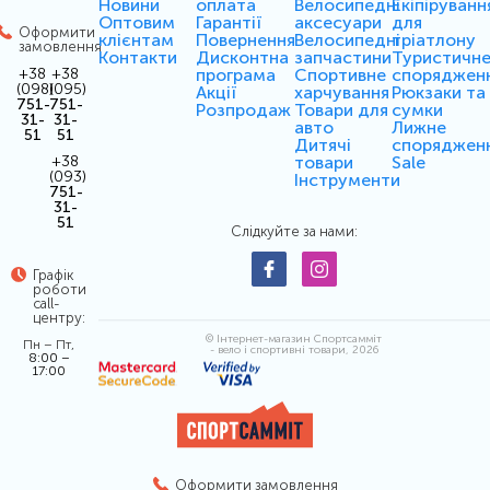
Новини
оплата
Велосипедні
Екіпіруванн
Оптовим
Гарантії
аксесуари
для
Оформити
клієнтам
Повернення
Велосипедні
тріатлону
замовлення
Контакти
Дисконтна
запчастини
Туристичн
програма
Спортивне
споряджен
+38
+38
(098)
(095)
Акції
харчування
Рюкзаки та
751-
751-
Розпродаж
Товари для
сумки
31-
31-
авто
Лижне
51
51
Дитячі
споряджен
товари
Sale
+38
(093)
Інструменти
751-
31-
51
Слідкуйте за нами:
Графік
роботи
call-
центру:
© Інтернет-магазин Спортсамміт
Пн – Пт,
- вело і спортивні товари, 2026
8:00 –
17:00
Оформити замовлення