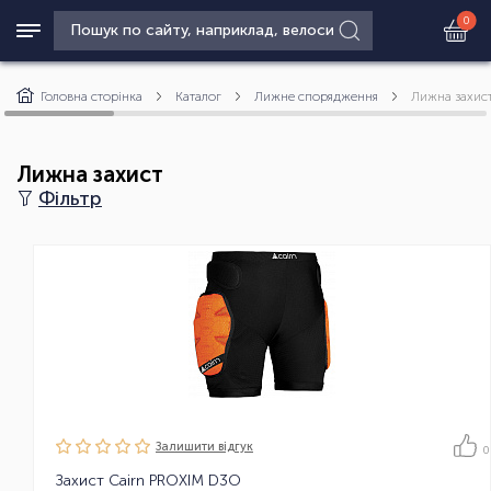
0
Головна сторінка
Каталог
Лижне спорядження
Лижна захис
Лижна захист
Фільтр
Залишити вiдгук
0
Захист Cairn PROXIM D3O