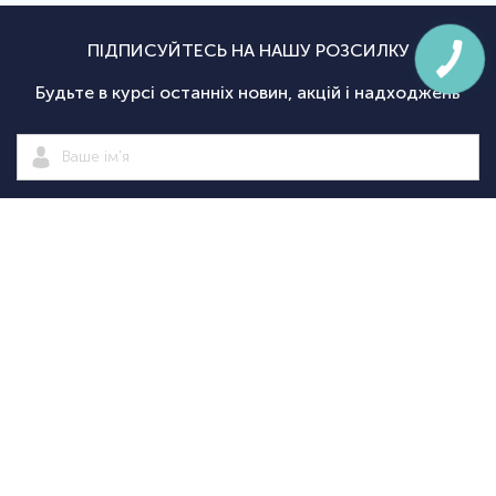
ПІДПИСУЙТЕСЬ НА НАШУ РОЗСИЛКУ
Будьте в курсі останніх новин, акцій і надходжень
Підписатися
|
Спортсаммит
Покупцям
Категорії
Велосипед
Про нас
Доставка і
Велосипеди
екіпіровка
Новини
оплата
Велосипедні
Екіпіруванн
Оптовим
Гарантії
аксесуари
для
Оформити
клієнтам
Повернення
Велосипедні
тріатлону
замовлення
Контакти
Дисконтна
запчастини
Туристичн
програма
Спортивне
споряджен
+38
+38