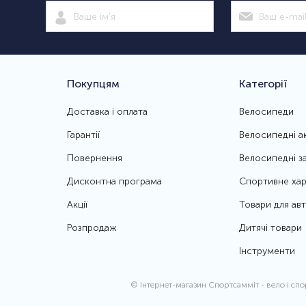
Покупцям
Категорії
Доставка і оплата
Велосипеди
Гарантії
Велосипедні а
Повернення
Велосипедні з
Дисконтна програма
Спортивне хар
Акції
Товари для ав
Розпродаж
Дитячі товари
Інструменти
© Інтернет-магазин Спортсамміт
- вело і сп