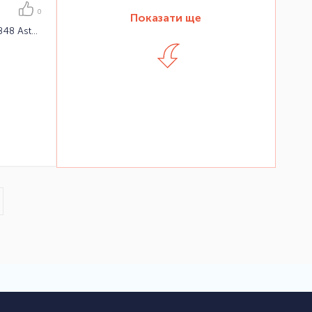
0
Показати ще
Куртка чоловіча гірськолижна 8848 Aston Jacket