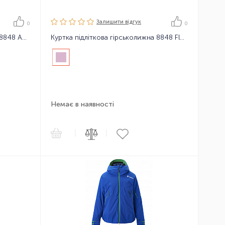
Залишити вiдгук
0
0
Куртка підліткова гірськолижна 8848 Adrienne Jacket
Куртка підліткова гірськолижна 8848 Florina Jacket
Немає в наявності
|
|