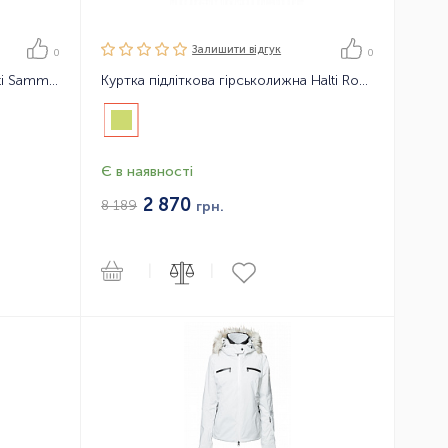
Залишити вiдгук
0
0
Куртка жіноча гірськолижна Halti Sammu DX ski jacket
Куртка підліткова гірськолижна Halti Roni DX ski jacket
Є в наявності
2 870
8 189
грн.
|
|