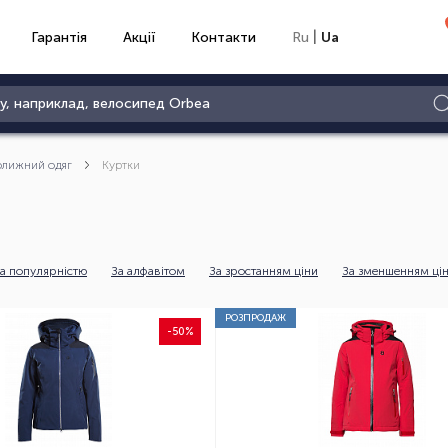
|
Гарантія
Акції
Контакти
Ru
Ua
олижний одяг
Куртки
а популярністю
За алфавітом
За зростанням ціни
За зменшенням ці
РОЗПРОДАЖ
-50%