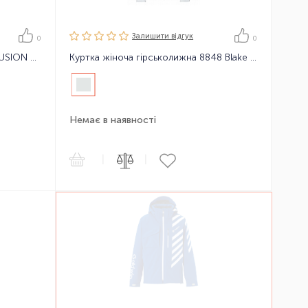
Залишити вiдгук
0
0
Куртка пухова жіноча POPENA FUSION Down Jacket 12
Куртка жіноча гірськолижна 8848 Blake Jacket
Немає в наявності
|
|