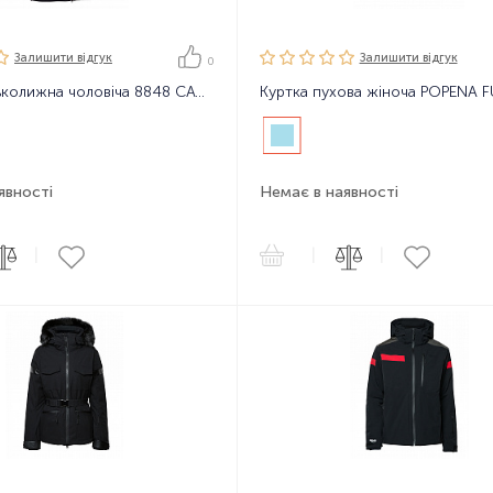
Залишити вiдгук
Залишити вiдгук
0
Куртка гірськолижна чоловіча 8848 CATSKILL Jacket черно - голубая L
явності
Немає в наявності
|
|
|