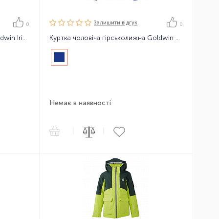
Залишити вiдгук
0
0
Куртка жіноча гірськолижна Goldwin Iris Multi-color Jacket
Куртка чоловіча гірськолижна Goldwin Atlas Jacket
Немає в наявності
|
|