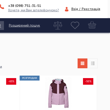
+38 (098)
751-31-51
Вхід / Реєстрація
Хочете, ми Вам зателефонуємо?
Розширений пошук
ни
РОЗПРОДАЖ
-65%
-50%