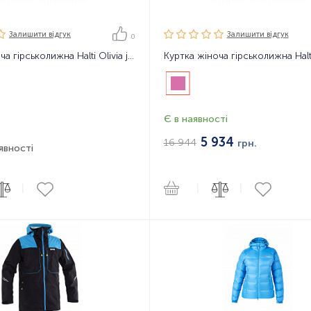
Залишити вiдгук
Залишити вiдгук
0
Куртка жіноча гірськолижна Halti Olivia jacket
Є в наявності
5 934
16 944
грн.
явності
|
|
|