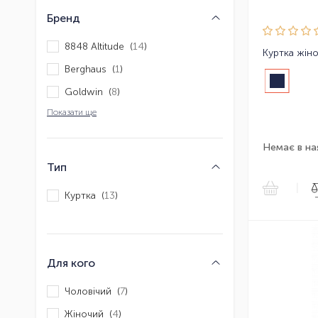
Бренд
8848 Altitude (
14
)
Berghaus (
1
)
Goldwin (
8
)
Показати ще
Немає в на
Тип
|
Куртка (
13
)
Для кого
Чоловічий (
7
)
Жіночий (
4
)