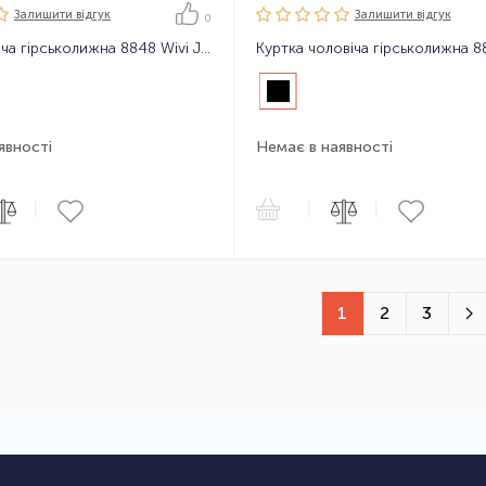
Залишити вiдгук
Залишити вiдгук
0
Куртка жіноча гірськолижна 8848 Wivi Jacket
явності
Немає в наявності
|
|
|
1
2
3