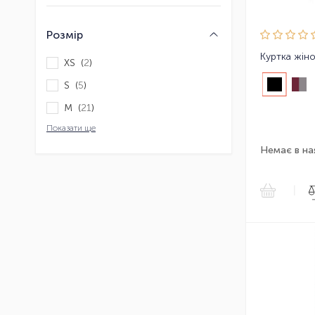
Розмір
XS (
2
)
S (
5
)
M (
21
)
Показати ще
Немає в на
|