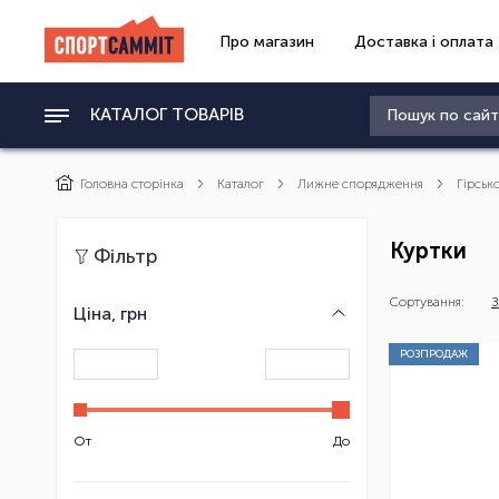
Про магазин
Доставка і оплата
КАТАЛОГ ТОВАРІВ
Головна сторінка
Каталог
Лижне спорядження
Гірськ
Куртки
Фільтр
Сортування:
З
Ціна, грн
РОЗПРОДАЖ
От
До