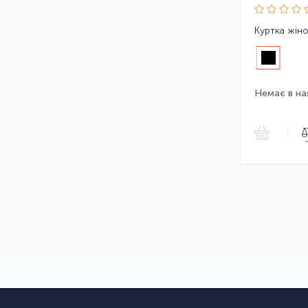
Немає в на
|