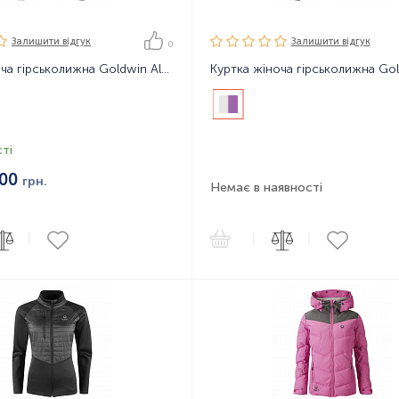
Залишити вiдгук
Залишити вiдгук
0
Куртка жіноча гірськолижна Goldwin Albireo Jacket
ті
900
грн.
Немає в наявності
|
|
|