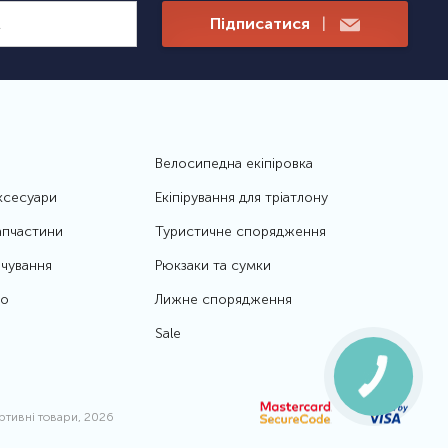
Підписатися
|
Велосипедна екіпіровка
ксесуари
Екіпірування для тріатлону
апчастини
Туристичне спорядження
чування
Рюкзаки та сумки
то
Лижне спорядження
Sale
ортивні товари, 2026