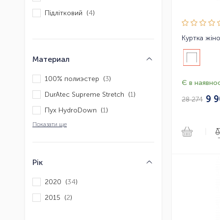
Підлітковий (
4
)
Материал
100% полиэстер (
3
)
Є в наявнос
DurAtec Supreme Stretch (
1
)
9 
28 274
Пух HydroDown (
1
)
Показати ще
|
Рік
2020 (
34
)
2015 (
2
)