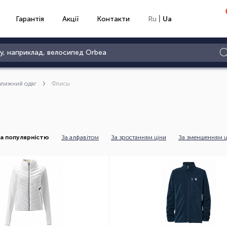
|
Гарантія
Акції
Контакти
Ru
Ua
олижний одяг
Флисы
а популярністю
За алфавітом
За зростанням ціни
За зменшенням ц