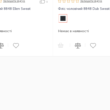
Залишити вiдгук
Залишити вiдгук
0
й 8848 Ellen Sweat
Фліс чоловічий 8848 Dub Sweat
явності
Немає в наявності
|
|
|