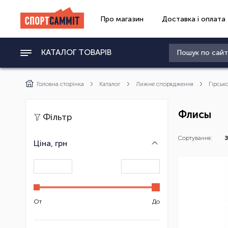
Про магазин
Доставка і оплата
КАТАЛОГ ТОВАРІВ
Головна сторінка
Каталог
Лижне спорядження
Гірськ
Флисы
Фільтр
Сортування:
З
Ціна, грн
От
До