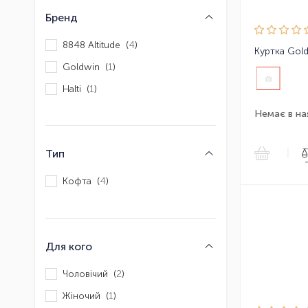
Бренд
8848 Altitude (
4
)
Куртка Gold
Goldwin (
1
)
Halti (
1
)
Немає в на
|
Тип
Кофта (
4
)
Для кого
Чоловічий (
2
)
Жіночий (
1
)