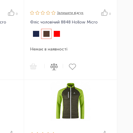
Залишити вiдгук
0
0
icro
Фліс чоловічий 8848 Hollow Micro
Немає в наявності
|
|