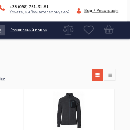
+38 (098)
751-31-51
Вхід / Реєстрація
Хочете, ми Вам зателефонуємо?
Розширений пошук
іни