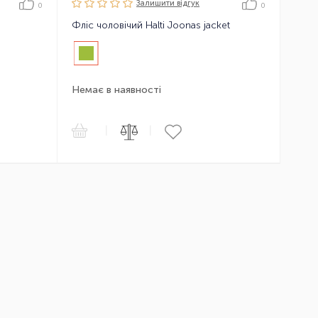
Залишити вiдгук
0
0
Фліс чоловічий Halti Joonas jacket
Немає в наявності
|
|