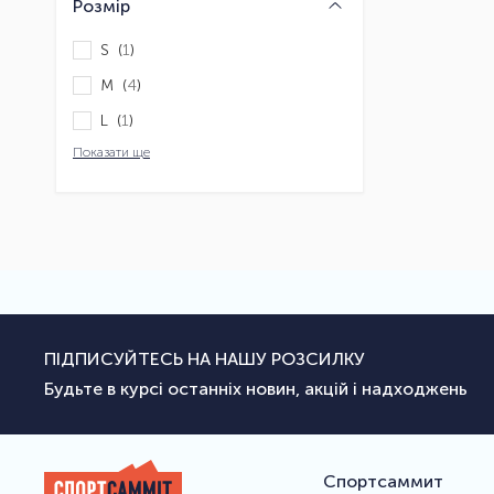
Розмір
S (
1
)
M (
4
)
L (
1
)
Показати ще
ПІДПИСУЙТЕСЬ НА НАШУ РОЗСИЛКУ
Будьте в курсі останніх новин, акцій і надходжень
Спортсаммит