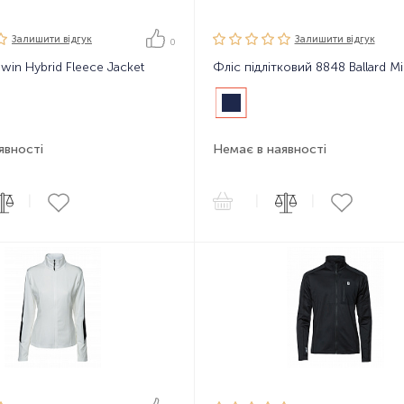
Залишити вiдгук
Залишити вiдгук
0
win Hybrid Fleece Jacket
Фліс підлітковий 8848 Ballard M
явності
Немає в наявності
|
|
|