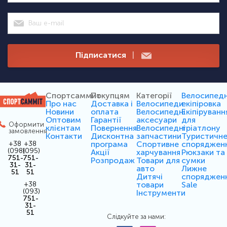
Підписатися
|
Спортсаммит
Покупцям
Категорії
Велосипед
Про нас
Доставка і
Велосипеди
екіпіровка
Новини
оплата
Велосипедні
Екіпіруванн
Оптовим
Гарантії
аксесуари
для
Оформити
клієнтам
Повернення
Велосипедні
тріатлону
замовлення
Контакти
Дисконтна
запчастини
Туристичн
програма
Спортивне
споряджен
+38
+38
(098)
(095)
Акції
харчування
Рюкзаки та
751-
751-
Розпродаж
Товари для
сумки
31-
31-
авто
Лижне
51
51
Дитячі
споряджен
товари
Sale
+38
(093)
Інструменти
751-
31-
51
Слідкуйте за нами: