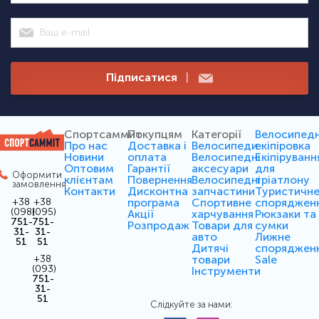
Підписатися
|
Спортсаммит
Покупцям
Категорії
Велосипед
Про нас
Доставка і
Велосипеди
екіпіровка
Новини
оплата
Велосипедні
Екіпіруванн
Оптовим
Гарантії
аксесуари
для
Оформити
клієнтам
Повернення
Велосипедні
тріатлону
замовлення
Контакти
Дисконтна
запчастини
Туристичн
програма
Спортивне
споряджен
+38
+38
(098)
(095)
Акції
харчування
Рюкзаки та
751-
751-
Розпродаж
Товари для
сумки
31-
31-
авто
Лижне
51
51
Дитячі
споряджен
товари
Sale
+38
(093)
Інструменти
751-
31-
51
Слідкуйте за нами: