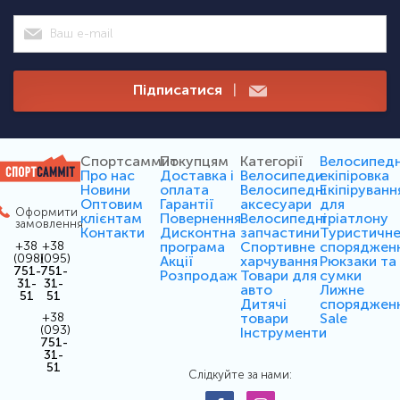
Підписатися
|
Спортсаммит
Покупцям
Категорії
Велосипед
Про нас
Доставка і
Велосипеди
екіпіровка
Новини
оплата
Велосипедні
Екіпіруванн
Оптовим
Гарантії
аксесуари
для
Оформити
клієнтам
Повернення
Велосипедні
тріатлону
замовлення
Контакти
Дисконтна
запчастини
Туристичн
програма
Спортивне
споряджен
+38
+38
(098)
(095)
Акції
харчування
Рюкзаки та
751-
751-
Розпродаж
Товари для
сумки
31-
31-
авто
Лижне
51
51
Дитячі
споряджен
товари
Sale
+38
(093)
Інструменти
751-
31-
51
Слідкуйте за нами: