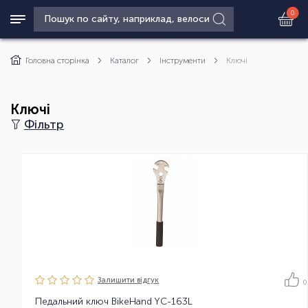
0
Головна сторінка
Каталог
Інструменти
Ключі
Ключі
Фільтр
Залишити вiдгук
0
Педальний ключ BikeHand YC-163L