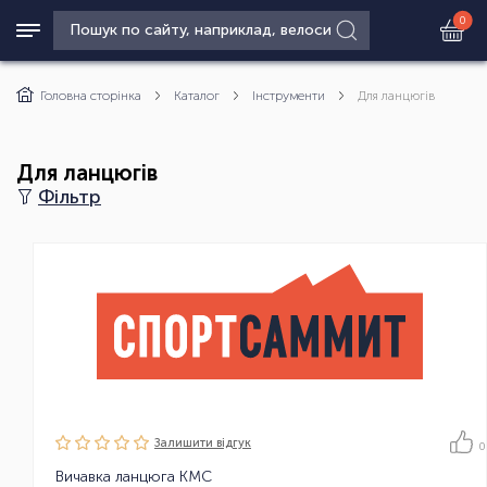
0
Головна сторінка
Каталог
Інструменти
Для ланцюгів
Для ланцюгів
Фільтр
Залишити вiдгук
0
Вичавка ланцюга KMC