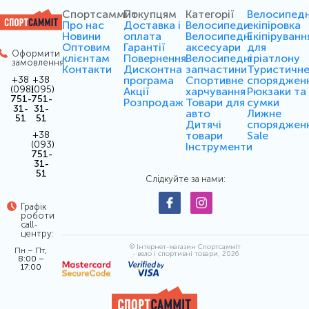
Спортсаммит
Покупцям
Категорії
Велосипед
Про нас
Доставка і
Велосипеди
екіпіровка
Новини
оплата
Велосипедні
Екіпіруванн
Оптовим
Гарантії
аксесуари
для
Оформити
клієнтам
Повернення
Велосипедні
тріатлону
замовлення
Контакти
Дисконтна
запчастини
Туристичн
програма
Спортивне
споряджен
+38
+38
(098)
(095)
Акції
харчування
Рюкзаки та
751-
751-
Розпродаж
Товари для
сумки
31-
31-
авто
Лижне
51
51
Дитячі
споряджен
товари
Sale
+38
(093)
Інструменти
751-
31-
51
Слідкуйте за нами:
Графік
роботи
call-
центру:
© Інтернет-магазин Спортсамміт
Пн – Пт,
- вело і спортивні товари, 2026
8:00 –
17:00