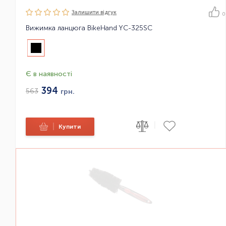
Залишити вiдгук
0
Вижимка ланцюга BikeHand YC-325SC
Є в наявності
394
563
грн.
|
|
Купити