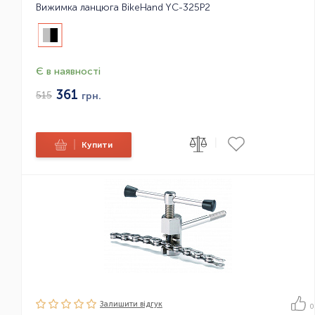
Вижимка ланцюга BikeHand YC-325P2
Є в наявності
361
515
грн.
|
|
Купити
Залишити вiдгук
0