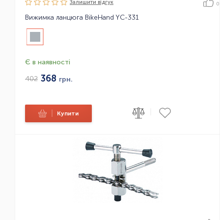
Залишити вiдгук
0
Вижимка ланцюга BikeHand YC-331
Є в наявності
368
402
грн.
|
|
Купити