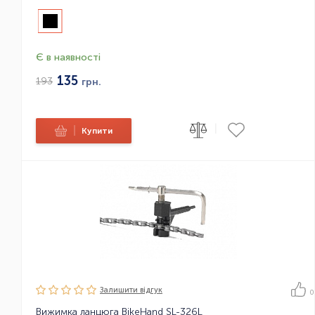
Є в наявності
135
193
грн.
|
|
Купити
Залишити вiдгук
0
Вижимка ланцюга BikeHand SL-326L