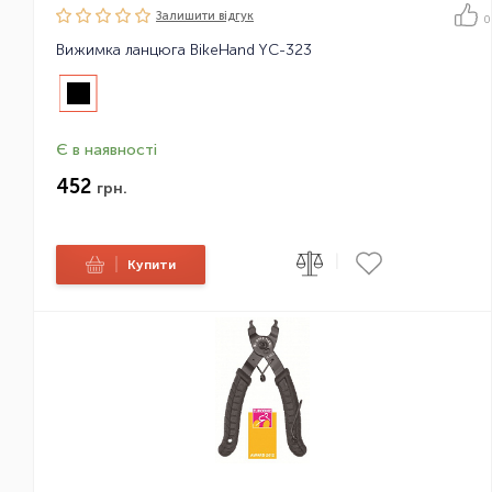
Залишити вiдгук
0
Вижимка ланцюга BikeHand YC-323
Є в наявності
452
грн.
|
|
Купити