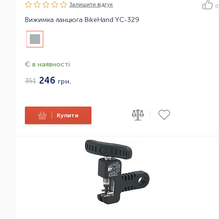
Залишити вiдгук
0
Вижимка ланцюга BikeHand YC-329
Є в наявності
246
351
грн.
|
|
Купити