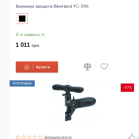
Вижимка ланцюга BikeHand YC-396
Є в наявності
1 011
грн.
|
|
Купити
РОЗПРОДАЖ
-37%
Залишити вiдгук
0