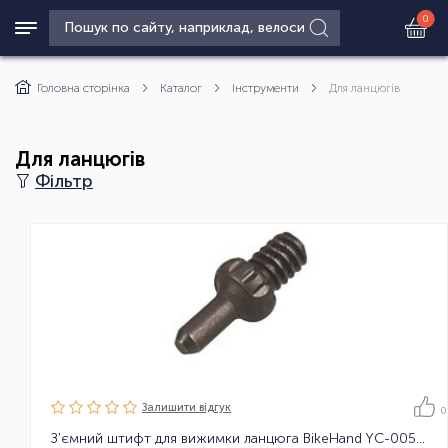
0
Головна сторінка
Каталог
Інструменти
Для ланцюгів
Для ланцюгів
Фільтр
Залишити вiдгук
0
З'ємний штифт для вижимки ланцюга BikeHand YC-005-P