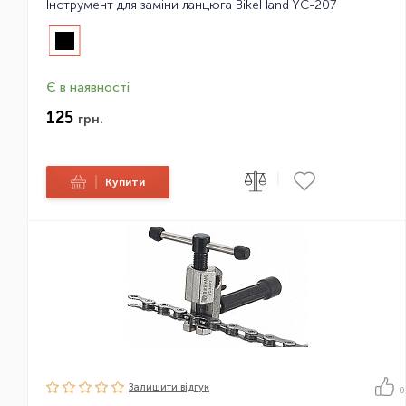
Інструмент для заміни ланцюга BikeHand YC-207
Є в наявності
125
грн.
|
|
Купити
Залишити вiдгук
0