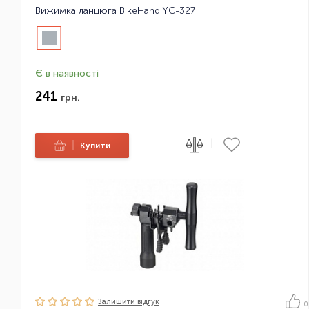
Вижимка ланцюга BikeHand YC-327
Є в наявності
241
грн.
|
|
Купити
Залишити вiдгук
0