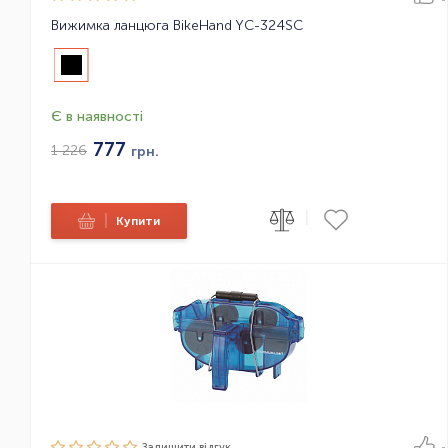
Вижимка ланцюга BikeHand YC-324SC
Є в наявності
777
1 226
грн.
|
|
Купити
Залишити вiдгук