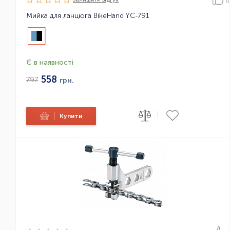
0
Мийка для ланцюга BikeHand YC-791
Є в наявності
558
797
грн.
|
|
Купити