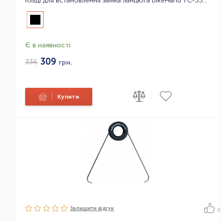
Кліщі для встановлення замка ланцюга BikeHand YC-335C
Є в наявності
309
336
грн.
|
|
Купити
Залишити вiдгук
0