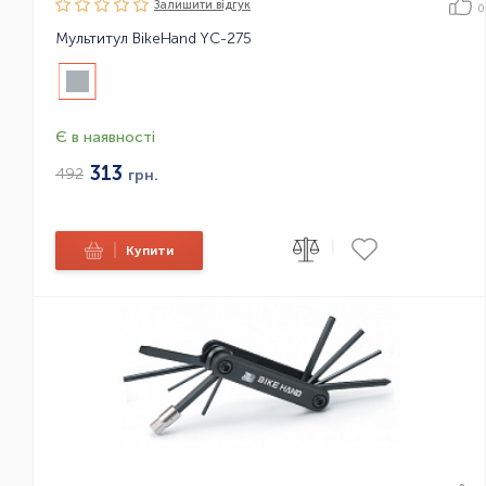
Залишити вiдгук
0
Мультитул BikeHand YC-275
Є в наявності
313
492
грн.
|
|
Купити