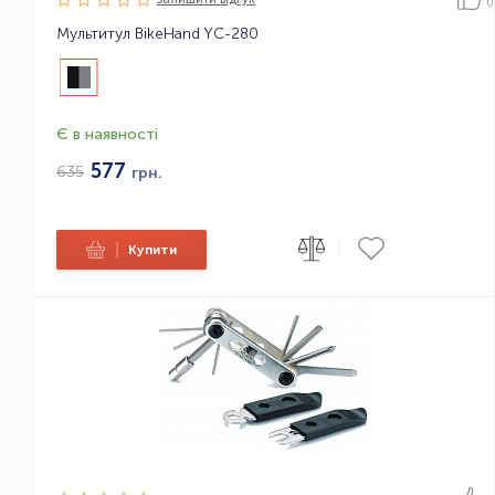
0
Мультитул BikeHand YC-280
Є в наявності
577
635
грн.
|
|
Купити