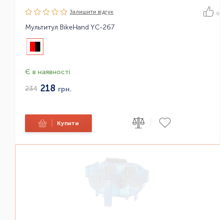
Залишити вiдгук
0
Мультитул BikeHand YC-267
Є в наявності
218
234
грн.
|
|
Купити