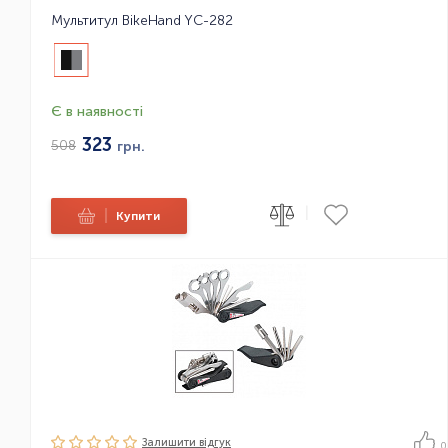
Мультитул BikeHand YC-282
Є в наявності
323
508
грн.
|
|
Купити
Залишити вiдгук
0