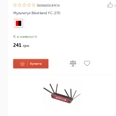
Залишити вiдгук
0
Мультитул BikeHand YC-270
Є в наявності
241
грн.
|
|
Купити