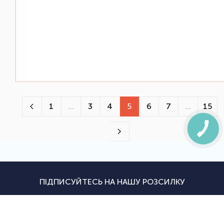
1
...
3
4
5
6
7
...
15
ПІДПИСУЙТЕСЬ НА НАШУ РОЗСИЛКУ
Будьте в курсі останніх новин, акцій і надходжень