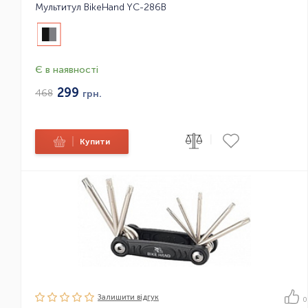
Мультитул BikeHand YC-286B
Є в наявності
299
468
грн.
|
|
Купити
Залишити вiдгук
0