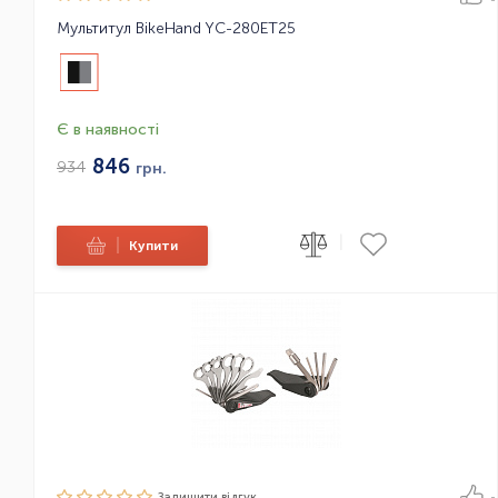
Мультитул BikeHand YC-280ET25
Є в наявності
846
934
грн.
|
|
Купити
Залишити вiдгук