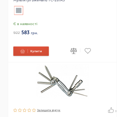
Мультитул BikeHand YC-287AS
Є в наявності
583
922
грн.
|
|
Купити
Залишити вiдгук
0