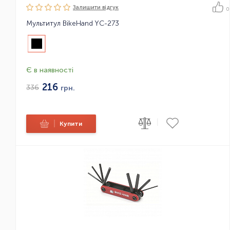
Залишити вiдгук
0
Мультитул BikeHand YC-273
Є в наявності
216
336
грн.
|
|
Купити