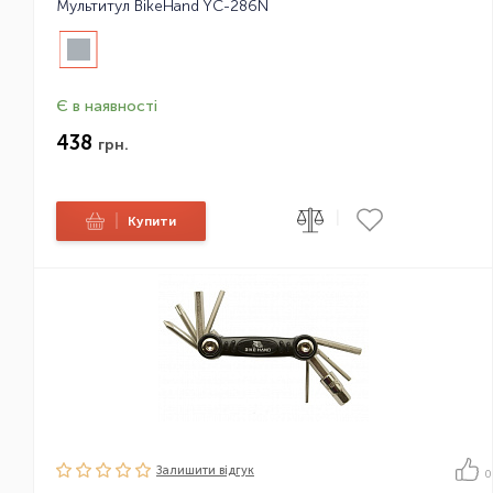
Мультитул BikeHand YC-286N
Є в наявності
438
грн.
|
|
Купити
Залишити вiдгук
0