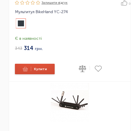
Залишити вiдгук
0
Мультитул BikeHand YC-274
Є в наявності
314
343
грн.
|
|
Купити