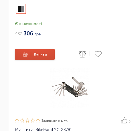
Є в наявності
306
437
грн.
|
|
Купити
Залишити вiдгук
0
Мультитул BikeHand YC-287B1