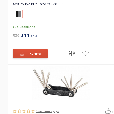
Мультитул BikeHand YC-282AS
Є в наявності
344
539
грн.
|
|
Купити
Залишити вiдгук
0