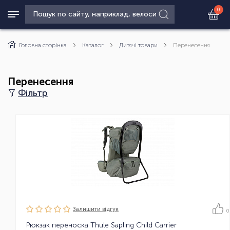
0
Головна сторінка
Каталог
Дитячі товари
Перенесення
Перенесення
Фільтр
Залишити вiдгук
0
Рюкзак переноска Thule Sapling Child Carrier