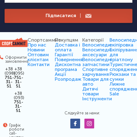
Підписатися
|
Спортсаммит
Покупцям
Категорії
Велосипед
Про нас
Доставка і
Велосипеди
екіпіровка
Новини
оплата
Велосипедні
Екіпіруванн
Оптовим
Гарантії
аксесуари
для
Оформити
клієнтам
Повернення
Велосипедні
тріатлону
замовлення
Контакти
Дисконтна
запчастини
Туристичн
програма
Спортивне
споряджен
+38
+38
(098)
(095)
Акції
харчування
Рюкзаки та
751-
751-
Розпродаж
Товари для
сумки
31-
31-
авто
Лижне
51
51
Дитячі
споряджен
товари
Sale
+38
(093)
Інструменти
751-
31-
51
Слідкуйте за нами:
Графік
роботи
call-