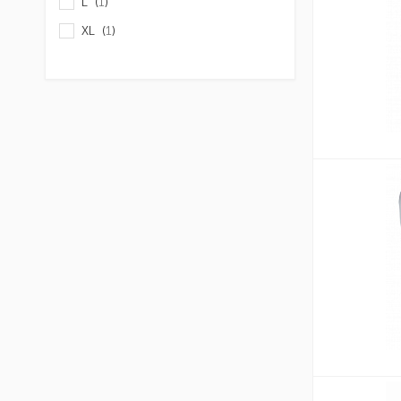
L (
1
)
XL (
1
)