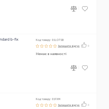
|
ndard b-fix
Код товару: 01LOTSB
Залишити вiдгук
0
Немає в наявності
|
Код товару: 01FXM
Залишити вiдгук
0