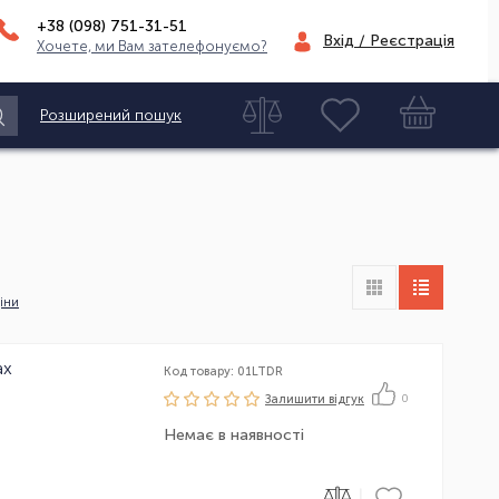
+38 (098)
751-31-51
Вхід / Реєстрація
Хочете, ми Вам зателефонуємо?
Розширений пошук
іни
ax
Код товару: 01LTDR
Залишити вiдгук
0
Немає в наявності
|