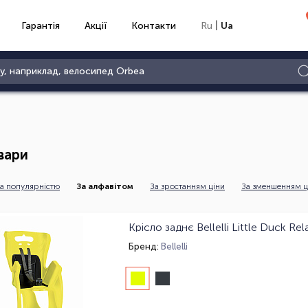
|
Гарантія
Акції
Контакти
Ru
Ua
вари
а популярністю
За алфавітом
За зростанням ціни
За зменшенням ц
Крісло заднє Bellelli Little Duck Rel
Бренд:
Bellelli