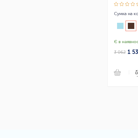
Є в наявнос
1 5
3 062
|