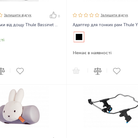
Залишити вiдгук
Залишити вiдгук
0
Захист люльки від дощу Thule Bassinet Rain cover
ті
Немає в наявності
|
|
|