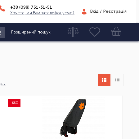
+38 (098)
751-31-51
Вхід / Реєстрація
Хочете, ми Вам зателефонуємо?
Розширений пошук
іни
-66%