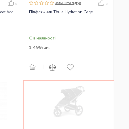
Залишити вiдгук
0
0
Адаптер Thule Urban Glide Car Seat Adapter Chicco
Підфляжник Thule Hydration Cage
Є в наявності
1 499
грн.
|
|