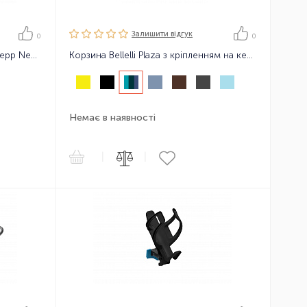
Залишити вiдгук
0
0
Адаптер для тонких рам Thule Yepp Nexxt Mini Adapter Slim fit
Корзина Bellelli Plaza з кріпленням на кермо
Немає в наявності
|
|