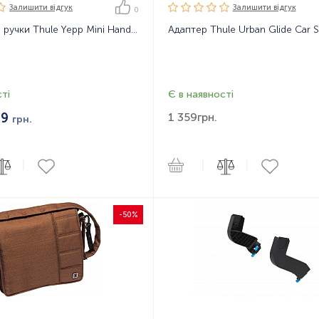
Залишити вiдгук
Залишити вiдгук
0
Накладка на ручки Thule Yepp Mini Handlebar Padding Miffy
ті
Є в наявності
79
1 359
грн.
грн.
|
|
|
-50%