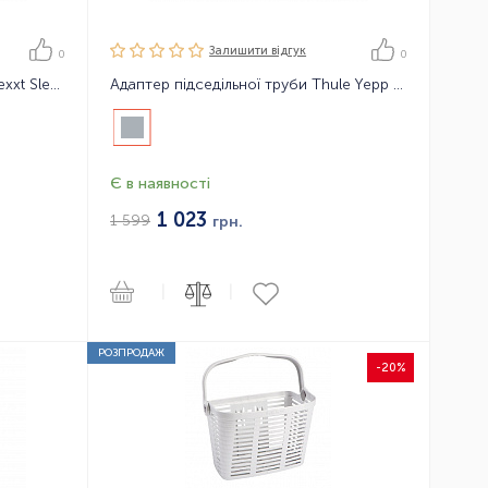
Залишити вiдгук
0
0
Накладка на ручки Thule Yepp Nexxt Sleeping support
Адаптер підседільної труби Thule Yepp Maxi Seat Post adapter
Є в наявності
1 023
1 599
грн.
|
|
РОЗПРОДАЖ
-20%