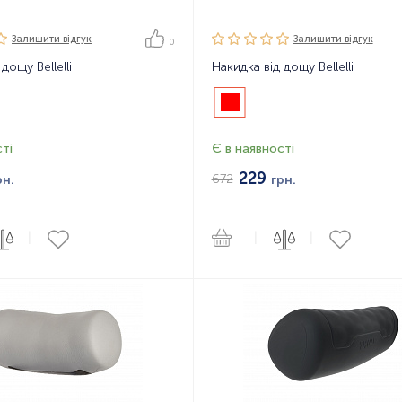
Залишити вiдгук
Залишити вiдгук
0
дощу Bellelli
Накидка від дощу Bellelli
ті
Є в наявності
229
672
рн.
грн.
|
|
|