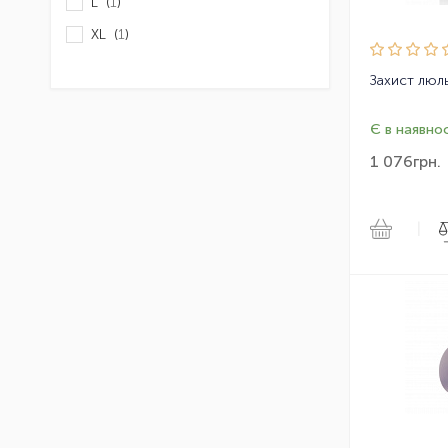
L (
1
)
XL (
1
)
Є в наявнос
1 076
грн.
|