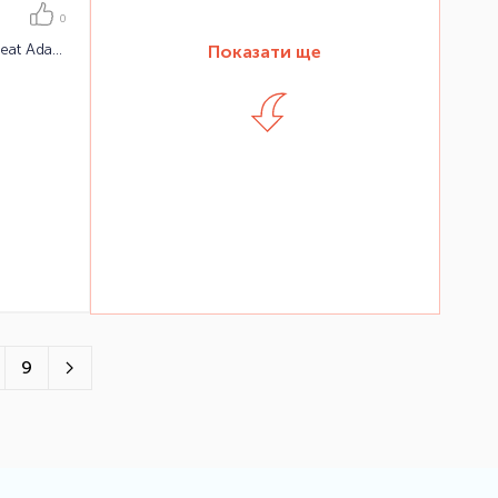
0
Адаптер Thule Urban Glide Car Seat Adapter Maxi Cosi
Показати ще
9