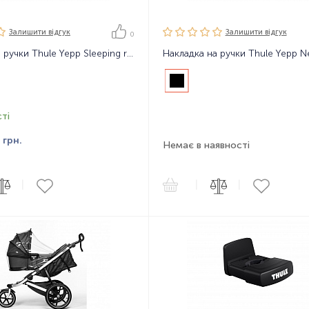
Залишити вiдгук
Залишити вiдгук
0
Накладка на ручки Thule Yepp Sleeping roll Basic
ті
9
грн.
Немає в наявності
|
|
|