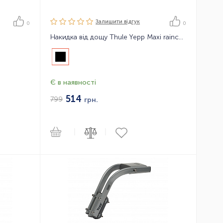
Залишити вiдгук
0
0
Накидка від дощу Thule Yepp Maxi raincover
Є в наявності
514
799
грн.
|
|