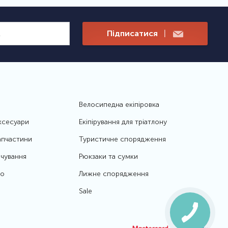
Підписатися
|
Велосипедна екіпіровка
ксесуари
Екіпірування для тріатлону
апчастини
Туристичне спорядження
чування
Рюкзаки та сумки
то
Лижне спорядження
Sale