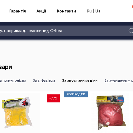
|
Гарантія
Акції
Контакти
Ru
Ua
вари
а популярністю
За алфавітом
За зростанням ціни
За зменшенням ц
РОЗПРОДАЖ
-77%