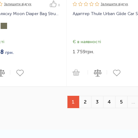
Залишити вiдгук
Залишити вiдгук
0
Сумка на коляску Moon Diaper Bag Structure
ті
Є в наявності
38
1 759
грн.
грн.
|
|
|
1
2
3
4
5
...