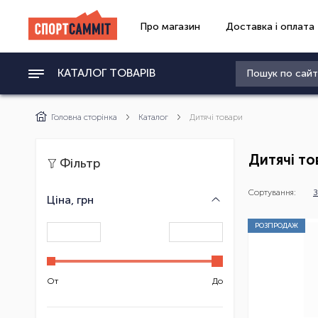
Про магазин
Доставка і оплата
КАТАЛОГ ТОВАРІВ
Головна сторінка
Каталог
Дитячі товари
Дитячі то
Фільтр
Сортування:
З
Ціна, грн
РОЗПРОДАЖ
От
До