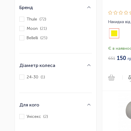
Бренд
Thule (
72
)
Накидка від 
Moon (
21
)
Bellelli (
25
)
Є в наявнос
150
651
г
Діаметр колеса
24-30 (
1
)
|
Для кого
Унісекс (
2
)