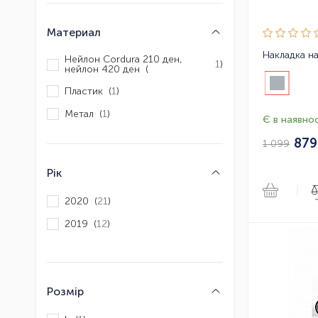
Материал
Нейлон Cordura 210 ден,
1
)
нейлон 420 ден (
Пластик (
1
)
Метал (
1
)
Є в наявнос
87
1 099
Рік
|
2020 (
21
)
2019 (
12
)
Розмір