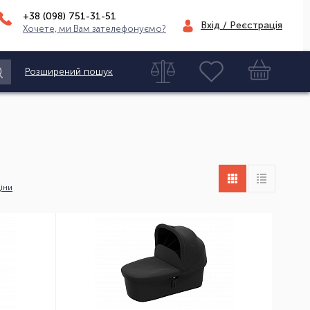
+38 (098)
751-31-51
Вхід / Реєстрація
Хочете, ми Вам зателефонуємо?
Розширений пошук
іни