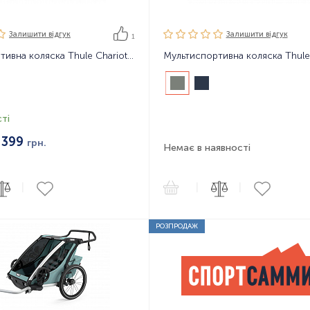
Залишити вiдгук
Залишити вiдгук
1
Мультиспортивна коляска Thule Chariot Cross 1
ті
 399
грн.
Немає в наявності
|
|
|
РОЗПРОДАЖ