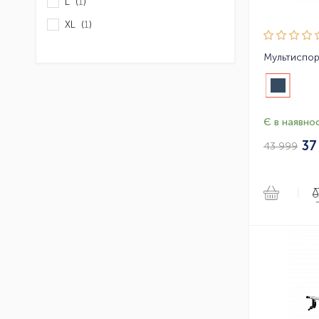
L (
1
)
XL (
1
)
Є в наявнос
37
43 999
|