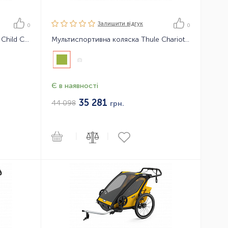
Залишити вiдгук
0
0
Рюкзак переноска Thule Sapling Child Carrier
Мультиспортивна коляска Thule Chariot Cab2
Є в наявності
35 281
44 098
грн.
|
|