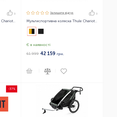
Залишити вiдгук
0
0
Мультиспортивна коляска Thule Chariot Lite1
Мультиспортивна коляска Thule Chariot Sport2 2021
Є в наявності
42 159
61 999
грн.
|
|
-37%