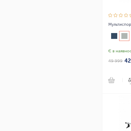
Є в наявнос
42
49 999
|