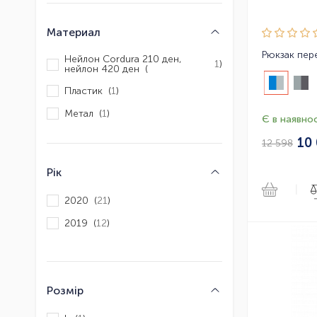
Материал
Нейлон Cordura 210 ден,
1
)
нейлон 420 ден (
Пластик (
1
)
Метал (
1
)
Є в наявнос
10
12 598
Рік
|
2020 (
21
)
2019 (
12
)
Розмір