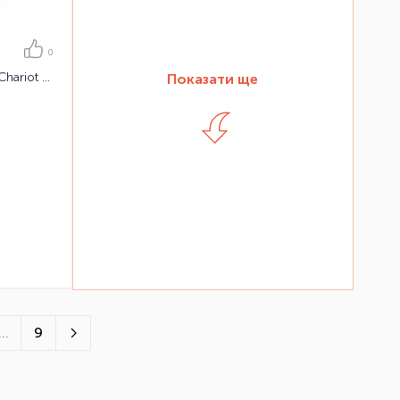
0
Набір коляски для бігу — Thule Chariot Touring Jogging kit для Corsaire 1/Captain 1
Показати ще
...
9