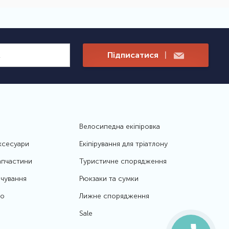
Підписатися
|
Велосипедна екіпіровка
ксесуари
Екіпірування для тріатлону
апчастини
Туристичне спорядження
чування
Рюкзаки та сумки
то
Лижне спорядження
Sale