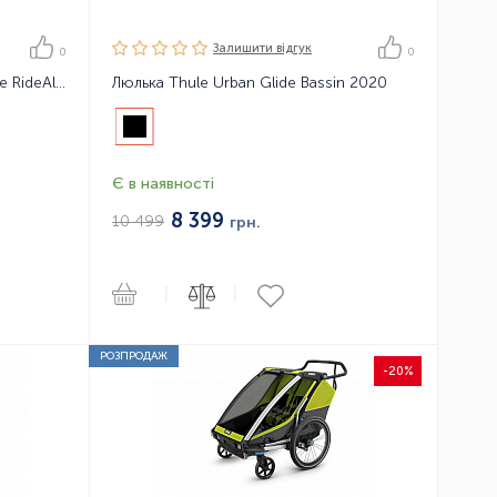
Залишити вiдгук
0
0
Дитяче велокрісло на раму Thule RideAlong
Люлька Thule Urban Glide Bassin 2020
Є в наявності
8 399
10 499
грн.
|
|
РОЗПРОДАЖ
-20%