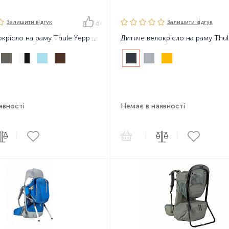
Залишити вiдгук
Залишити вiдгук
0
Дитяче велокрісло на раму Thule Yepp Nexxt Maxi Frame Mount
явності
Немає в наявності
|
|
|