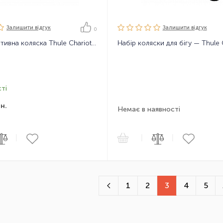
Залишити вiдгук
Залишити вiдгук
0
Мультиспортивна коляска Thule Chariot Sport1 2021
ті
н.
Немає в наявності
|
|
|
1
2
3
4
5