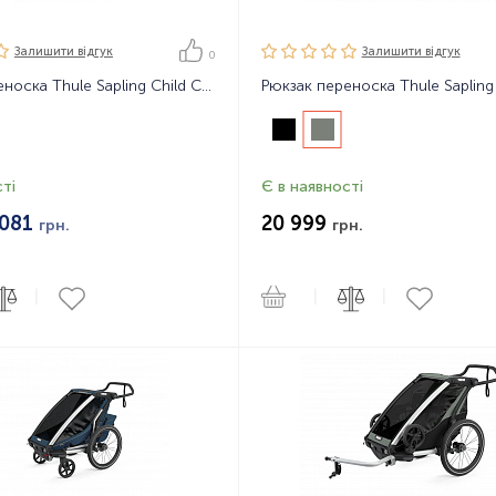
Залишити вiдгук
Залишити вiдгук
0
Рюкзак переноска Thule Sapling Child Carrier
ті
Є в наявності
 081
20 999
грн.
грн.
|
|
|