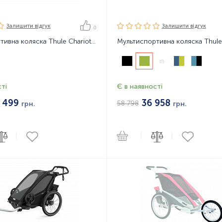
Залишити вiдгук
Залишити вiдгук
0
Мультиспортивна коляска Thule Chariot Cross2 2021
ті
Є в наявності
 499
36 958
58 798
грн.
грн.
|
|
|