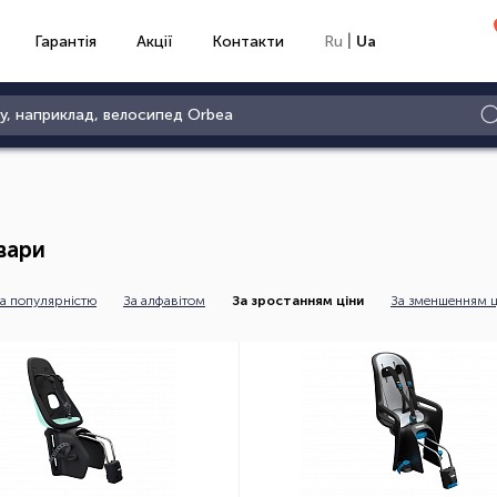
|
Гарантія
Акції
Контакти
Ru
Ua
вари
а популярністю
За алфавітом
За зростанням ціни
За зменшенням ц