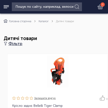
0
Головна сторінка
Каталог
Дитячі товари
Дитячі товари
Фільтр
Залишити вiдгук
0
Крісло заднє Bellelli Tiger Clamp