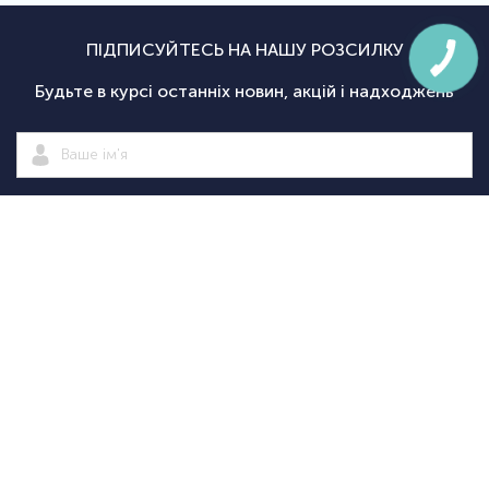
ПІДПИСУЙТЕСЬ НА НАШУ РОЗСИЛКУ
Будьте в курсі останніх новин, акцій і надходжень
Підписатися
|
Спортсаммит
Покупцям
Категорії
Велосипед
Про нас
Доставка і
Велосипеди
екіпіровка
Новини
оплата
Велосипедні
Екіпіруванн
Оптовим
Гарантії
аксесуари
для
Оформити
клієнтам
Повернення
Велосипедні
тріатлону
замовлення
Контакти
Дисконтна
запчастини
Туристичн
програма
Спортивне
споряджен
+38
+38