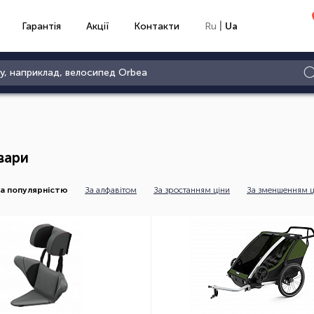
|
Гарантія
Акції
Контакти
Ru
Ua
вари
а популярністю
За алфавітом
За зростанням ціни
За зменшенням ц