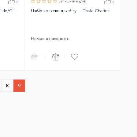
Залишити вiдгук
0
0
Сітка для коляски Thule Urban Glide/Glide Mesh Cover
Набір коляски для бігу — Thule Chariot Touring Jogging kit для Corsaire 1/Captain 1
Немає в наявності
|
|
8
9