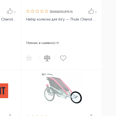
Залишити вiдгук
0
0
Мультиспортивна коляска Thule Chariot Cab2 2021
Набір коляски для бігу — Thule Chariot Touring Jogging Kit для Corsaire 2/Captain 2
Немає в наявності
|
|