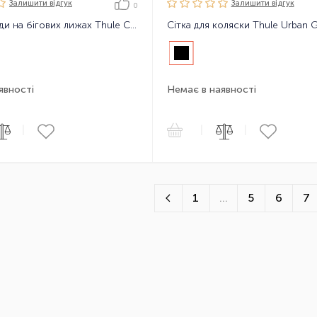
Залишити вiдгук
Залишити вiдгук
0
Набір для ізди на бігових лижах Thule Chariot Ski Kit
явності
Немає в наявності
|
|
|
1
...
5
6
7