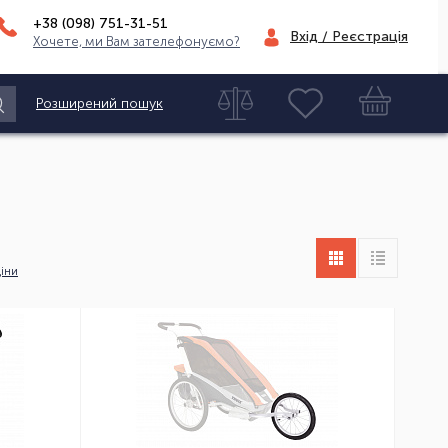
+38 (098)
751-31-51
Вхід / Реєстрація
Хочете, ми Вам зателефонуємо?
Розширений пошук
іни