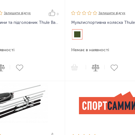
Залишити вiдгук
Залишити вiдгук
0
М'які боковини та підголовник Thule Baby Supporter
явності
Немає в наявності
|
|
|