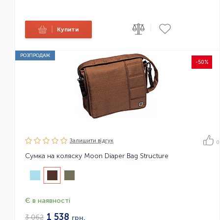
|
|
Купити
РОЗПРОДАЖ
-50%
Залишити вiдгук
0
Сумка на коляску Moon Diaper Bag Structure
Є в наявності
1 538
3 062
грн.