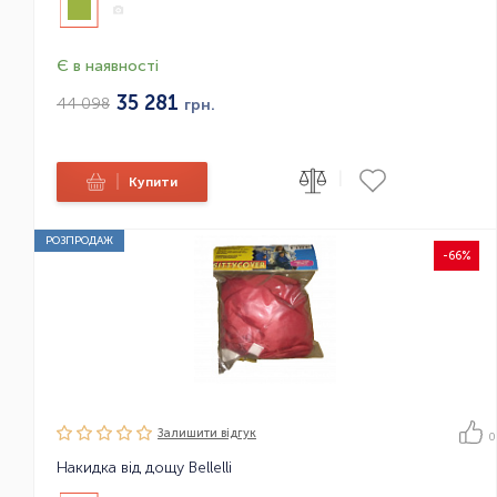
Є в наявності
35 281
44 098
грн.
|
|
Купити
РОЗПРОДАЖ
-66%
Залишити вiдгук
0
Накидка від дощу Bellelli