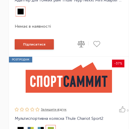
Адаптер для тонких рам Thule Yepp Nexxt Mini Adapter Slim fit
Немає в наявності
|
Підписатися
РОЗПРОДАЖ
-37%
Залишити вiдгук
0
Мультиспортивна коляска Thule Chariot Sport2