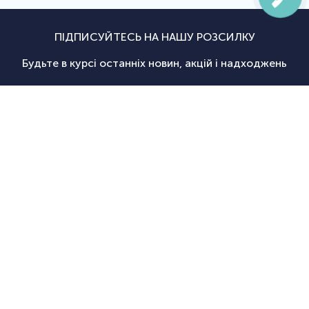
ПІДПИСУЙТЕСЬ НА НАШУ РОЗСИЛКУ
Будьте в курсі останніх новин, акцій і надходжень
Підписатися
|
Спортсаммит
Покупцям
Категорії
Велосипед
Про нас
Доставка і
Велосипеди
екіпіровка
Новини
оплата
Велосипедні
Екіпіруванн
Оптовим
Гарантії
аксесуари
для
Оформити
клієнтам
Повернення
Велосипедні
тріатлону
замовлення
Контакти
Дисконтна
запчастини
Туристичн