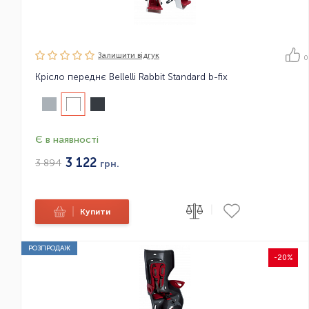
Залишити вiдгук
0
Крісло переднє Bellelli Rabbit Standard b-fix
Є в наявності
3 122
3 894
грн.
|
|
Купити
РОЗПРОДАЖ
-20%