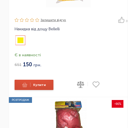
Залишити вiдгук
0
Накидка від дощу Bellelli
Є в наявності
150
651
грн.
|
|
Купити
РОЗПРОДАЖ
-66%