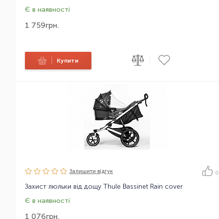
Є в наявності
1 759
грн.
|
|
Купити
Залишити вiдгук
0
Захист люльки від дощу Thule Bassinet Rain cover
Є в наявності
1 076
грн.