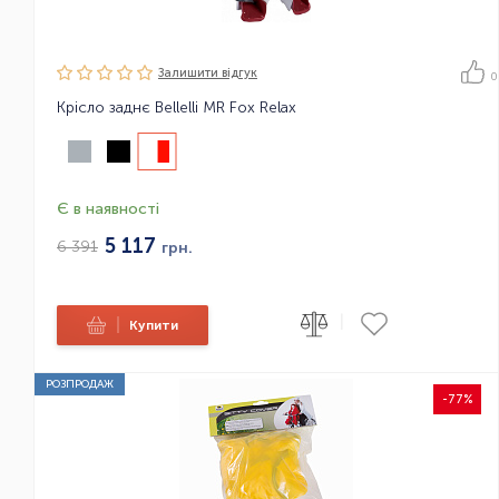
Залишити вiдгук
0
Крісло заднє Bellelli MR Fox Relax
Є в наявності
5 117
6 391
грн.
|
|
Купити
РОЗПРОДАЖ
-77%