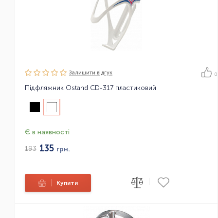
Залишити вiдгук
0
Підфляжник Ostand CD-317 пластиковий
Є в наявності
135
193
грн.
|
|
Купити