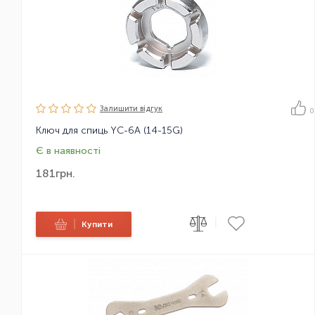
Залишити вiдгук
0
Ключ для спиць YC-6A (14-15G)
Є в наявності
181
грн.
|
|
Купити