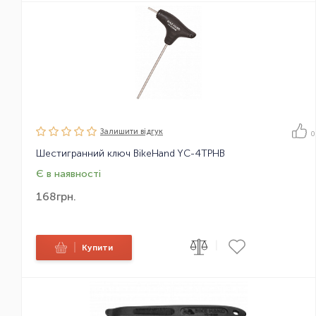
Залишити вiдгук
0
Шестигранний ключ BikeHand YC-4TPHB
Є в наявності
168
грн.
|
|
Купити