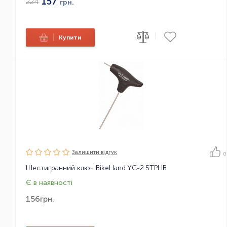
157
224
грн.
|
|
Купити
Залишити вiдгук
0
Шестигранний ключ BikeHand YC-2.5TPHB
Є в наявності
156
грн.