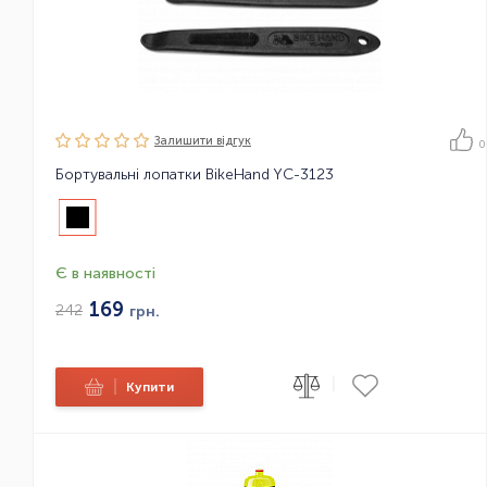
Залишити вiдгук
0
Бортувальні лопатки BikeHand YC-3123
Є в наявності
169
242
грн.
|
|
Купити