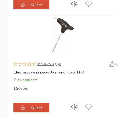
|
|
Купити
Залишити вiдгук
0
Шестигранний ключ BikeHand YC-3TPHB
Є в наявності
156
грн.
|
|
Купити