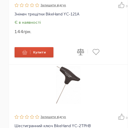
Залишити вiдгук
0
Знімач трещітки BikeHand YC-121A
Є в наявності
144
грн.
|
|
Купити
Залишити вiдгук
0
Шестигранний ключ BikeHand YC-2TPHB