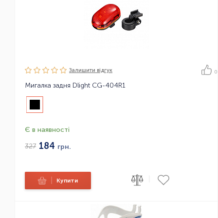
Залишити вiдгук
0
Мигалка задня Dlight CG-404R1
Є в наявності
184
327
грн.
|
|
Купити